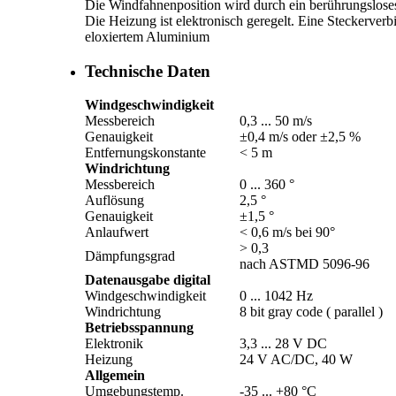
Die Windfahnenposition wird durch ein berührungsloses 
Die Heizung ist elektronisch geregelt. Eine Steckerver
eloxiertem Aluminium
Technische Daten
Windgeschwindigkeit
Messbereich
0,3 ... 50 m/­s
Genauigkeit
±0,4 m/­s oder ±2,5 %
Entfernungskonstante
< 5 m
Windrichtung
Messbereich
0 ... 360 °
Auflösung
2,5 °
Genauigkeit
±1,5 °
Anlaufwert
< 0,6 m/­s bei 90°
> 0,3
Dämpfungsgrad
nach ASTMD 5096-96
Datenausgabe digital
Windgeschwindigkeit
0 ... 1042 Hz
Windrichtung
8 bit gray code ( parallel )
Betriebsspannung
Elektronik
3,3 ... 28 V DC
Heizung
24 V AC/­DC, 40 W
Allgemein
Umgebungstemp.
-35 ... +80 °C