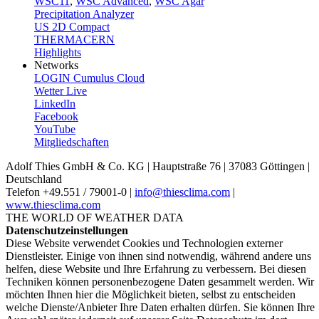
WSC11
,
WSC Advanced
,
WSC Agar
Precipitation Analyzer
US 2D Compact
THERMACERN
Highlights
Networks
LOGIN Cumulus Cloud
Wetter Live
LinkedIn
Facebook
YouTube
Mitgliedschaften
Adolf Thies GmbH & Co. KG | Hauptstraße 76 | 37083 Göttingen |
Deutschland
Telefon +49.551 /­ 79001-0 |
info@thiesclima.com
|
www.thiesclima.com
THE WORLD OF WEATHER DATA
Datenschutzeinstellungen
Diese Website verwendet Cookies und Technologien externer
Dienstleister. Einige von ihnen sind notwendig, während andere uns
helfen, diese Website und Ihre Erfahrung zu verbessern. Bei diesen
Techniken können personenbezogene Daten gesammelt werden. Wir
möchten Ihnen hier die Möglichkeit bieten, selbst zu entscheiden
welche Dienste/­Anbieter Ihre Daten erhalten dürfen. Sie können Ihre