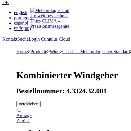
DE
english
português
español
中文(简)
Kontakt
Suche
Login Cumulus Cloud
Home
>
Produkte
>
Wind
>
Classic – Meteorologischer Standard
Kombinierter Windgeber
Bestellnummer: 4.3324.32.001
Vergleichen
Anfrage
Zurück