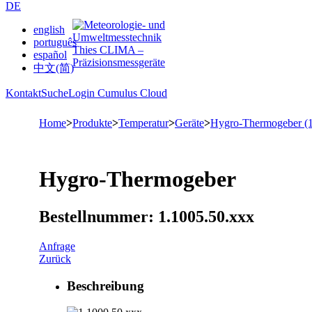
DE
english
português
español
中文(简)
Kontakt
Suche
Login Cumulus Cloud
Home
>
Produkte
>
Temperatur
>
Geräte
>
Hygro-Thermogeber (1
Hygro-Thermogeber
Bestellnummer: 1.1005.50.xxx
Anfrage
Zurück
Beschreibung