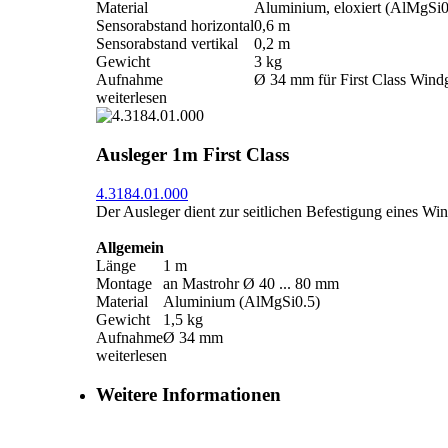
Material
Aluminium, eloxiert (AlMgSi0
Sensorabstand horizontal
0,6 m
Sensorabstand vertikal
0,2 m
Gewicht
3 kg
Aufnahme
Ø 34 mm für First Class Wind
weiterlesen
Ausleger 1m First Class
4.3184.01.000
Der Ausleger dient zur seitlichen Befestigung eines Wi
Allgemein
Länge
1 m
Montage
an Mastrohr Ø 40 ... 80 mm
Material
Aluminium (AlMgSi0.5)
Gewicht
1,5 kg
Aufnahme
Ø 34 mm
weiterlesen
Weitere Informationen