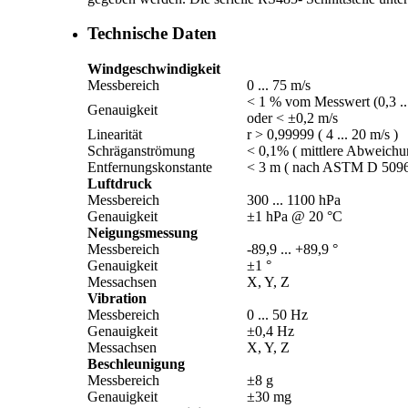
Technische Daten
Windgeschwindigkeit
Messbereich
0 ... 75 m/­s
< 1 % vom Messwert (0,3 ...
Genauigkeit
oder < ±0,2 m/­s
Linearität
r > 0,99999 ( 4 ... 20 m/­s )
Schräganströmung
< 0,1% ( mittlere Abweichun
Entfernungskonstante
< 3 m ( nach ASTM D 5096
Luftdruck
Messbereich
300 ... 1100 hPa
Genauigkeit
±1 hPa @ 20 °C
Neigungsmessung
Messbereich
-89,9 ... +89,9 °
Genauigkeit
±1 °
Messachsen
X, Y, Z
Vibration
Messbereich
0 ... 50 Hz
Genauigkeit
±0,4 Hz
Messachsen
X, Y, Z
Beschleunigung
Messbereich
±8 g
Genauigkeit
±30 mg