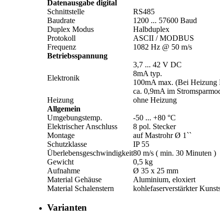
Datenausgabe digital
Schnittstelle
RS485
Baudrate
1200 ... 57600 Baud
Duplex Modus
Halbduplex
Protokoll
ASCII /­ MODBUS
Frequenz
1082 Hz @ 50 m/­s
Betriebsspannung
3,7 ... 42 V DC
8mA typ.
Elektronik
100mA max. (Bei Heizung D
ca. 0,9mA im Stromsparmo
Heizung
ohne Heizung
Allgemein
Umgebungstemp.
-50 ... +80 °C
Elektrischer Anschluss
8 pol. Stecker
Montage
auf Mastrohr Ø 1``
Schutzklasse
IP 55
Überlebensgeschwindigkeit
80 m/­s ( min. 30 Minuten )
Gewicht
0,5 kg
Aufnahme
Ø 35 x 25 mm
Material Gehäuse
Aluminium, eloxiert
Material Schalenstern
kohlefaserverstärkter Kunsts
Varianten