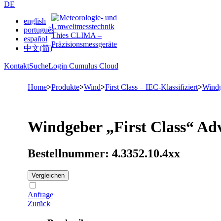
DE
english
português
español
中文(简)
Kontakt
Suche
Login Cumulus Cloud
Home
>
Produkte
>
Wind
>
First Class – IEC-Klassifiziert
>
Windg
Windgeber „First Class“ Ad
Bestellnummer: 4.3352.10.4xx
Vergleichen
Anfrage
Zurück