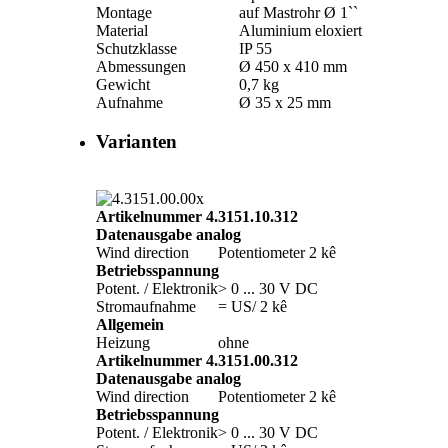
Montage
auf Mastrohr Ø 1``
Material
Aluminium eloxiert
Schutzklasse
IP 55
Abmessungen
Ø 450 x 410 mm
Gewicht
0,7 kg
Aufnahme
Ø 35 x 25 mm
Varianten
Artikelnummer 4.3151.10.312
Datenausgabe analog
Wind direction
Potentiometer 2 kê
Betriebsspannung
Potent. /­ Elektronik
> 0 ... 30 V DC
Stromaufnahme
= US/­ 2 kê
Allgemein
Heizung
ohne
Artikelnummer 4.3151.00.312
Datenausgabe analog
Wind direction
Potentiometer 2 kê
Betriebsspannung
Potent. /­ Elektronik
> 0 ... 30 V DC