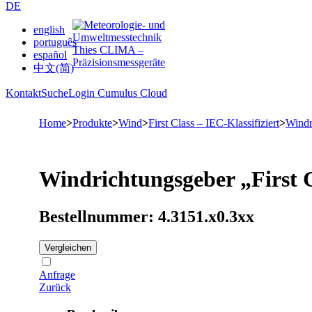
DE
english
português
español
中文(简)
Kontakt
Suche
Login Cumulus Cloud
Home
>
Produkte
>
Wind
>
First Class – IEC-Klassifiziert
>
Windr
Windrichtungsgeber „First 
Bestellnummer: 4.3151.x0.3xx
Vergleichen
Anfrage
Zurück