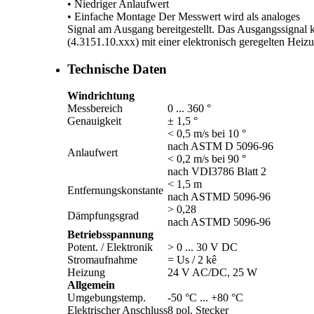
• Niedriger Anlaufwert
• Einfache Montage Der Messwert wird als analoges
Signal am Ausgang bereitgestellt. Das Ausgangssignal k
(4.3151.10.xxx) mit einer elektronisch geregelten Heiz
Technische Daten
Windrichtung
Messbereich
0 ... 360 °
Genauigkeit
± 1,5 °
< 0,5 m/­s bei 10 °
nach ASTM D 5096-96
Anlaufwert
< 0,2 m/­s bei 90 °
nach VDI3786 Blatt 2
< 1,5 m
Entfernungskonstante
nach ASTMD 5096-96
> 0,28
Dämpfungsgrad
nach ASTMD 5096-96
Betriebsspannung
Potent. /­ Elektronik
> 0 ... 30 V DC
Stromaufnahme
= Us /­ 2 kê
Heizung
24 V AC/­DC, 25 W
Allgemein
Umgebungstemp.
-50 °C ... +80 °C
Elektrischer Anschluss
8 pol. Stecker