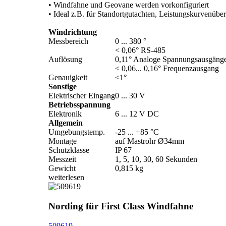
• Windfahne und Geovane werden vorkonfiguriert
• Ideal z.B. für Standortgutachten, Leistungskurvenü
Windrichtung
Messbereich
0 ... 380 °
< 0,06° RS-485
Auflösung
0,11° Analoge Spannungsausgäng
< 0,06... 0,16° Frequenzausgang
Genauigkeit
<1°
Sonstige
Elektrischer Eingang
0 ... 30 V
Betriebsspannung
Elektronik
6 ... 12 V DC
Allgemein
Umgebungstemp.
-25 ... +85 °C
Montage
auf Mastrohr Ø34mm
Schutzklasse
IP 67
Messzeit
1, 5, 10, 30, 60 Sekunden
Gewicht
0,815 kg
weiterlesen
Nording für First Class Windfahne
509619