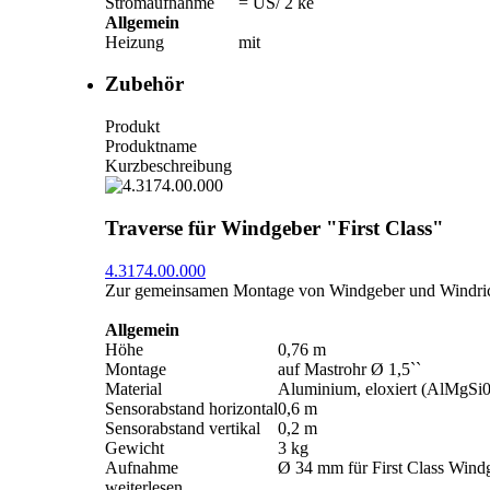
Stromaufnahme
= US/­ 2 kê
Allgemein
Heizung
mit
Zubehör
Produkt
Produktname
Kurzbeschreibung
Traverse für Windgeber "First Class"
4.3174.00.000
Zur gemeinsamen Montage von Windgeber und Windric
Allgemein
Höhe
0,76 m
Montage
auf Mastrohr Ø 1,5``
Material
Aluminium, eloxiert (AlMgSi0
Sensorabstand horizontal
0,6 m
Sensorabstand vertikal
0,2 m
Gewicht
3 kg
Aufnahme
Ø 34 mm für First Class Wind
weiterlesen