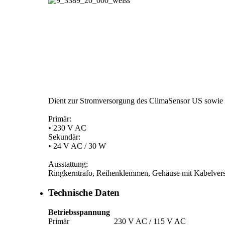
Dient zur Stromversorgung des ClimaSensor US sowie 
Primär:
• 230 V AC
Sekundär:
• 24 V AC /­ 30 W
Ausstattung:
Ringkerntrafo, Reihenklemmen, Gehäuse mit Kabelver
Technische Daten
Betriebsspannung
Primär
230 V AC /­ 115 V AC