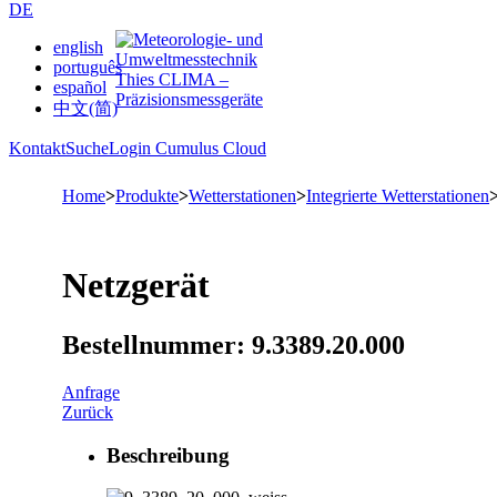
DE
english
português
español
中文(简)
Kontakt
Suche
Login Cumulus Cloud
Home
>
Produkte
>
Wetterstationen
>
Integrierte Wetterstationen
Netzgerät
Bestellnummer: 9.3389.20.000
Anfrage
Zurück
Beschreibung