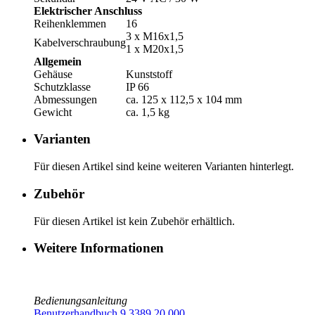
Elektrischer Anschluss
Reihenklemmen
16
3 x M16x1,5
Kabelverschraubung
1 x M20x1,5
Allgemein
Gehäuse
Kunststoff
Schutzklasse
IP 66
Abmessungen
ca. 125 x 112,5 x 104 mm
Gewicht
ca. 1,5 kg
Varianten
Für diesen Artikel sind keine weiteren Varianten hinterlegt.
Zubehör
Für diesen Artikel ist kein Zubehör erhältlich.
Weitere Informationen
Bedienungsanleitung
Benutzerhandbuch 9.3389.20.000