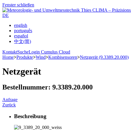
Fenster schließen
DE
english
português
español
中文(简)
Kontakt
Suche
Login Cumulus Cloud
Home
>
Produkte
>
Wind
>
Kombisensoren
>
Netzgerät (9.3389.20.000)
Netzgerät
Bestellnummer: 9.3389.20.000
Anfrage
Zurück
Beschreibung