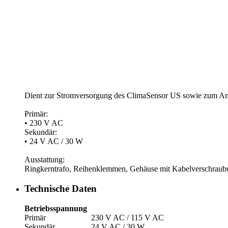
Dient zur Stromversorgung des ClimaSensor US sowie zum Ans
Primär:
• 230 V AC
Sekundär:
• 24 V AC /­ 30 W
Ausstattung:
Ringkerntrafo, Reihenklemmen, Gehäuse mit Kabelverschraub
Technische Daten
Betriebsspannung
Primär
230 V AC /­ 115 V AC
Sekundär
24 V AC /­ 30 W