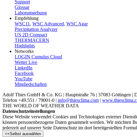
Support
Glossar
Laborumgebung
Empfehlung
WSC11
,
WSC Advanced
,
WSC Agar
Precipitation Analyzer
US 2D Compact
THERMACERN
Highlights
Networks
LOGIN Cumulus Cloud
Wetter Live
LinkedIn
Facebook
YouTube
Mitgliedschaften
Adolf Thies GmbH & Co. KG | Hauptstraße 76 | 37083 Göttingen | 
Telefon +49.551 /­ 79001-0 |
info@thiesclima.com
|
www.thiesclima.
THE WORLD OF WEATHER DATA
Datenschutzeinstellungen
Diese Website verwendet Cookies und Technologien externer Dienstlei
können personenbezogene Daten gesammelt werden. Wir möchten Ihnen h
jederzeit auf unserer Seite Datenschutz im dort bereitgestellten Formu
<<
Selbst auswählen