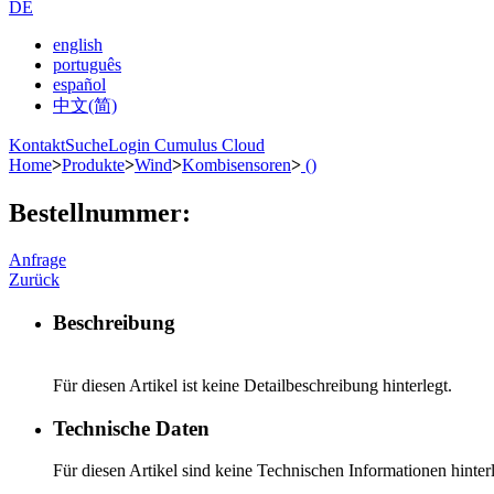
DE
english
português
español
中文(简)
Kontakt
Suche
Login Cumulus Cloud
Home
>
Produkte
>
Wind
>
Kombisensoren
>
()
Bestellnummer:
Anfrage
Zurück
Beschreibung
Für diesen Artikel ist keine Detailbeschreibung hinterlegt.
Technische Daten
Für diesen Artikel sind keine Technischen Informationen hinterl