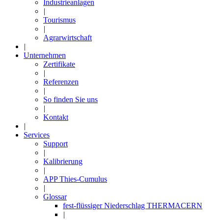
Industrieanlagen
|
Tourismus
|
Agrarwirtschaft
|
Unternehmen
Zertifikate
|
Referenzen
|
So finden Sie uns
|
Kontakt
|
Services
Support
|
Kalibrierung
|
APP Thies-Cumulus
|
Glossar
fest-flüssiger Niederschlag THERMACERN
|