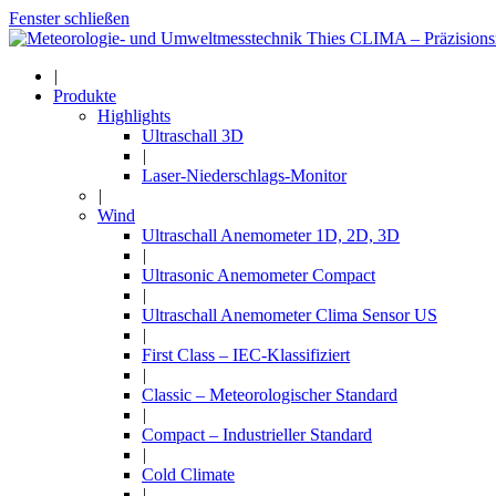
Fenster schließen
|
Produkte
Highlights
Ultraschall 3D
|
Laser-Niederschlags-Monitor
|
Wind
Ultraschall Anemometer 1D, 2D, 3D
|
Ultrasonic Anemometer Compact
|
Ultraschall Anemometer Clima Sensor US
|
First Class – IEC-Klassifiziert
|
Classic – Meteorologischer Standard
|
Compact – Industrieller Standard
|
Cold Climate
|