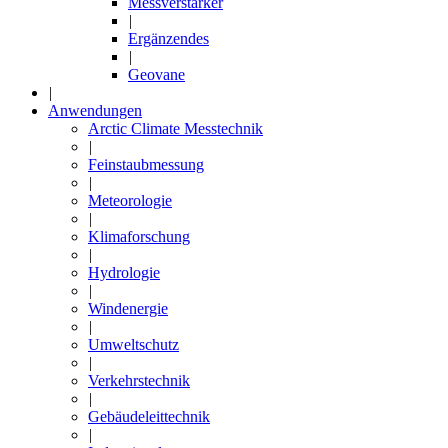
Messverstärker
|
Ergänzendes
|
Geovane
|
Anwendungen
Arctic Climate Messtechnik
|
Feinstaubmessung
|
Meteorologie
|
Klimaforschung
|
Hydrologie
|
Windenergie
|
Umweltschutz
|
Verkehrstechnik
|
Gebäudeleittechnik
|