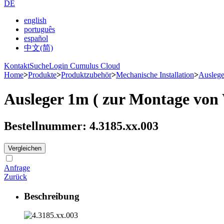
DE
english
português
español
中文(简)
Kontakt
Suche
Login Cumulus Cloud
Home
>
Produkte
>
Produktzubehör
>
Mechanische Installation
>
Auslege
Ausleger 1m ( zur Montage von
Bestellnummer: 4.3185.xx.003
Vergleichen
Anfrage
Zurück
Beschreibung