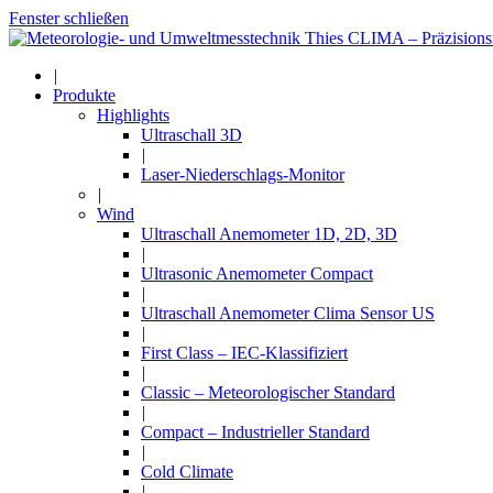
Fenster schließen
|
Produkte
Highlights
Ultraschall 3D
|
Laser-Niederschlags-Monitor
|
Wind
Ultraschall Anemometer 1D, 2D, 3D
|
Ultrasonic Anemometer Compact
|
Ultraschall Anemometer Clima Sensor US
|
First Class – IEC-Klassifiziert
|
Classic – Meteorologischer Standard
|
Compact – Industrieller Standard
|
Cold Climate
|