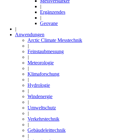
Messverstärker
|
Ergänzendes
|
Geovane
|
Anwendungen
Arctic Climate Messtechnik
|
Feinstaubmessung
|
Meteorologie
|
Klimaforschung
|
Hydrologie
|
Windenergie
|
Umweltschutz
|
Verkehrstechnik
|
Gebäudeleittechnik
|