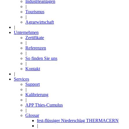
Industrieanlagen
|
Tourismus
|
Agrarwirtschaft
|
Unternehmen
Zertifikate
|
Referenzen
|
So finden Sie uns
|
Kontakt
|
Services
Support
|
Kalibrierung
|
APP Thies-Cumulus
|
Glossar
fest-flüssiger Niederschlag THERMACERN
|