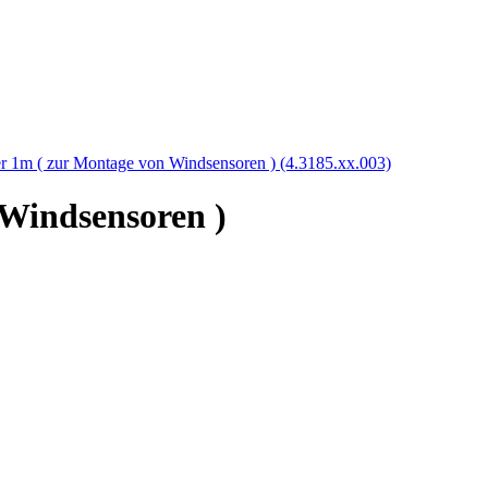
r 1m ( zur Montage von Windsensoren ) (4.3185.xx.003)
 Windsensoren )