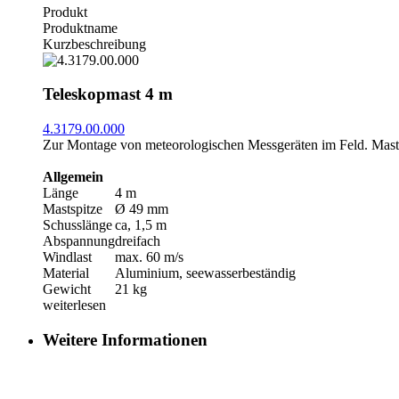
Produkt
Produktname
Kurzbeschreibung
Teleskopmast 4 m
4.3179.00.000
Zur Montage von meteorologischen Messgeräten im Feld. Mast 
Allgemein
Länge
4 m
Mastspitze
Ø 49 mm
Schusslänge
ca, 1,5 m
Abspannung
dreifach
Windlast
max. 60 m/­s
Material
Aluminium, seewasserbeständig
Gewicht
21 kg
weiterlesen
Weitere Informationen