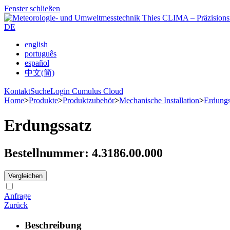
Fenster schließen
DE
english
português
español
中文(简)
Kontakt
Suche
Login Cumulus Cloud
Home
>
Produkte
>
Produktzubehör
>
Mechanische Installation
>
Erdungs
Erdungssatz
Bestellnummer: 4.3186.00.000
Vergleichen
Anfrage
Zurück
Beschreibung