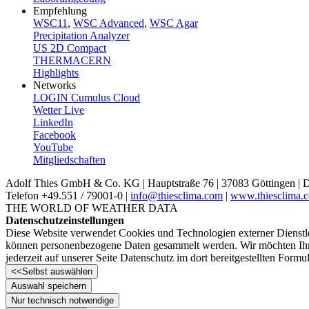
Empfehlung
WSC11
,
WSC Advanced
,
WSC Agar
Precipitation Analyzer
US 2D Compact
THERMACERN
Highlights
Networks
LOGIN Cumulus Cloud
Wetter Live
LinkedIn
Facebook
YouTube
Mitgliedschaften
Adolf Thies GmbH & Co. KG | Hauptstraße 76 | 37083 Göttingen | 
Telefon +49.551 /­ 79001-0 |
info@thiesclima.com
|
www.thiesclima.
THE WORLD OF WEATHER DATA
Datenschutzeinstellungen
Diese Website verwendet Cookies und Technologien externer Dienstlei
können personenbezogene Daten gesammelt werden. Wir möchten Ihnen h
jederzeit auf unserer Seite Datenschutz im dort bereitgestellten Formu
<<
Selbst auswählen
Auswahl speichern
Nur technisch notwendige