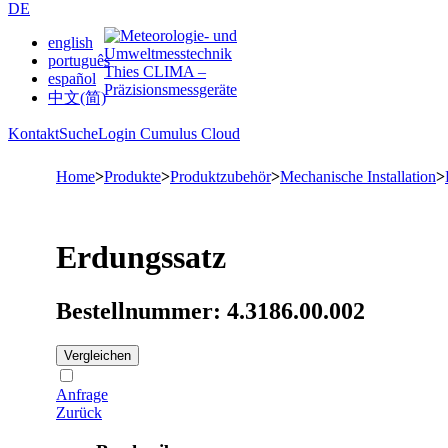
DE
english
português
español
中文(简)
Kontakt
Suche
Login Cumulus Cloud
Home
>
Produkte
>
Produktzubehör
>
Mechanische Installation
>
Erdungssatz
Bestellnummer: 4.3186.00.002
Vergleichen
Anfrage
Zurück