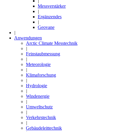
|
Messverstärker
|
Ergänzendes
|
Geovane
|
Anwendungen
Arctic Climate Messtechnik
|
Feinstaubmessung
|
Meteorologie
|
Klimaforschung
|
Hydrologie
|
Windenergie
|
Umweltschutz
|
Verkehrstechnik
|
Gebäudeleittechnik