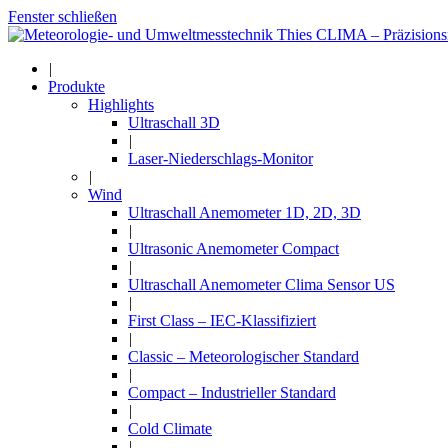
Fenster schließen
|
Produkte
Highlights
Ultraschall 3D
|
Laser-Niederschlags-Monitor
|
Wind
Ultraschall Anemometer 1D, 2D, 3D
|
Ultrasonic Anemometer Compact
|
Ultraschall Anemometer Clima Sensor US
|
First Class – IEC-Klassifiziert
|
Classic – Meteorologischer Standard
|
Compact – Industrieller Standard
|
Cold Climate
|