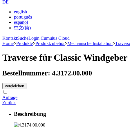
DE
english
português
español
中文(简)
Kontakt
Suche
Login Cumulus Cloud
Home
>
Produkte
>
Produktzubehör
>
Mechanische Installation
>
Travers
Traverse für Classic Windgeber
Bestellnummer: 4.3172.00.000
Vergleichen
Anfrage
Zurück
Beschreibung