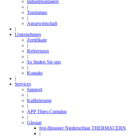
Industrieanlagen
|
Tourismus
|
Agrarwirtschaft
|
Unternehmen
Zertifikate
|
Referenzen
|
So finden Sie uns
|
Kontakt
|
Services
Support
|
Kalibrierung
|
APP Thies-Cumulus
|
Glossar
fest-flüssiger Niederschlag THERMACERN
|