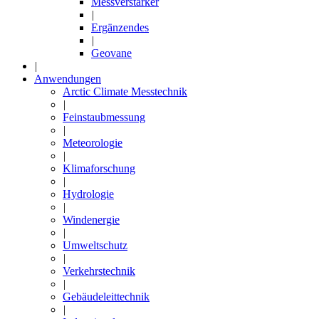
Messverstärker
|
Ergänzendes
|
Geovane
|
Anwendungen
Arctic Climate Messtechnik
|
Feinstaubmessung
|
Meteorologie
|
Klimaforschung
|
Hydrologie
|
Windenergie
|
Umweltschutz
|
Verkehrstechnik
|
Gebäudeleittechnik
|