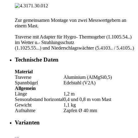
Zur gemeinsamen Montage von zwei Messwertgebern an
einem Mast.
Traverse mit Adapter für Hygro- Thermogeber (1.1005.54..)
im Wetter u.- Strahlungsschutz
(1.1025.55...) und Niederschlagswächter (5.4103.. /­ 5.4105..)
Technische Daten
Material
Traverse
Aluminium (AlMgSi0,5)
Spannbügel
Edelstahl (V2A)
Allgemein
Länge
1,2 m
Sensorabstand horizontal
0,4 und 0,8 m vom Mast
Gewicht
1,1 kg
Aufnahme
Zapfen Ø 40 mm
Varianten