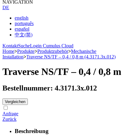
NAVIGATION
DE
english
português
español
中文(简)
Kontakt
Suche
Login Cumulus Cloud
Home
>
Produkte
>
Produktzubehör
>
Mechanische
Installation
>
Traverse NS/TF – 0,4 / 0,8 m (4.3171.3x.012)
Traverse NS/­TF – 0,4 /­ 0,8 m
Bestellnummer: 4.3171.3x.012
Vergleichen
Anfrage
Zurück
Beschreibung