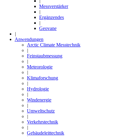
|
Messverstärker
|
Ergänzendes
|
Geovane
|
Anwendungen
Arctic Climate Messtechnik
|
Feinstaubmessung
|
Meteorologie
|
Klimaforschung
|
Hydrologie
|
Windenergie
|
Umweltschutz
|
Verkehrstechnik
|
Gebäudeleittechnik