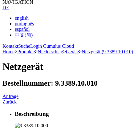
NAVIGATION
DE
english
português
español
中文(简)
Kontakt
Suche
Login Cumulus Cloud
Home
>
Produkte
>
Niederschlag
>
Geräte
>
Netzgerät (9.3389.10.010)
Netzgerät
Bestellnummer: 9.3389.10.010
Anfrage
Zurück
Beschreibung