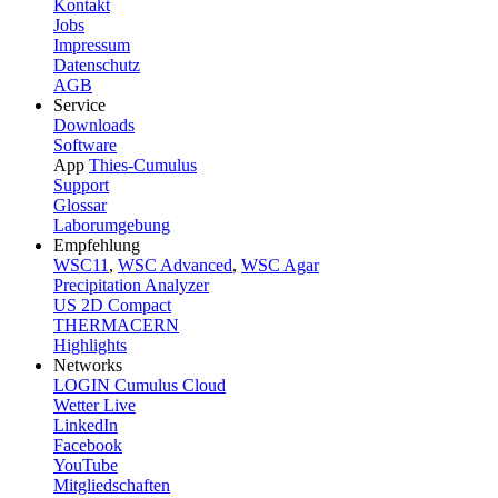
Kontakt
Jobs
Impressum
Datenschutz
AGB
Service
Downloads
Software
App
Thies-Cumulus
Support
Glossar
Laborumgebung
Empfehlung
WSC11
,
WSC Advanced
,
WSC Agar
Precipitation Analyzer
US 2D Compact
THERMACERN
Highlights
Networks
LOGIN Cumulus Cloud
Wetter Live
LinkedIn
Facebook
YouTube
Mitgliedschaften