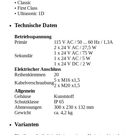
• Classic
• First Class
• Ultrasonic 1D
Technische Daten
Betriebsspannung
Primär
115 V AC /­ 50 ... 60 Hz /­ 1,3A
2 x 24 V AC /­ 27,5 W
1 x 24 V AC /­ 75 W
Sekundär
1 x 24 V AC /­ 5 W
1 x 24 V DC /­ 2 W
Elektrischer Anschluss
Reihenklemmen
20
5 x M16 x1,5
Kabelverschraubung
2 x M20 x1,5
Allgemein
Gehäuse
Kunststoff
Schutzklasse
IP 65
Abmessungen
300 x 230 x 132 mm
Gewicht
ca. 4,2 kg
Varianten