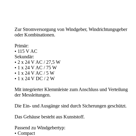
Zur Stromversorgung von Windgeber, Windrichtungsgeber
oder Kombinationen.
Primär:
• 115 V AC
Sekundär:
• 2 x 24 V AC /­ 27,5 W
• 1 x 24 V AC /­ 75 W
• 1 x 24 V AC /­ 5 W
• 1 x 24 V DC /­ 2 W
Mit integrierter Klemmleiste zum Anschluss und Verteilung
der Messleitungen.
Die Ein- und Ausgänge sind durch Sicherungen geschützt.
Das Gehäuse besteht aus Kunststoff.
Passend zu Windgebertyp:
• Compact