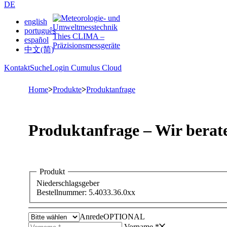
DE
english
português
español
中文(简)
Kontakt
Suche
Login Cumulus Cloud
Home
>
Produkte
>
Produktanfrage
Produktanfrage – Wir berate
Produkt
Niederschlagsgeber
Bestellnummer: 5.4033.36.0xx
Anrede
OPTIONAL
Vorname *