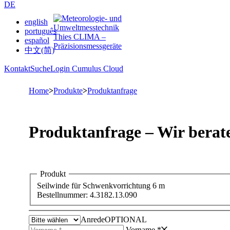
DE
english
português
español
中文(简)
Kontakt
Suche
Login Cumulus Cloud
Home
>
Produkte
>
Produktanfrage
Produktanfrage – Wir berate
Produkt
Seilwinde für Schwenkvorrichtung 6 m
Bestellnummer: 4.3182.13.090
Anrede
OPTIONAL
Vorname *