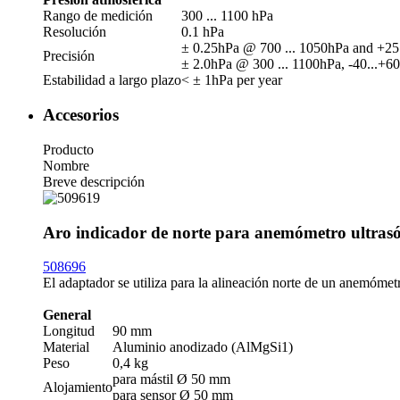
Rango de medición
300 ... 1100 hPa
Resolución
0.1 hPa
± 0.25hPa @ 700 ... 1050hPa and +25 
Precisión
± 2.0hPa @ 300 ... 1100hPa, -40...+60
Estabilidad a largo plazo
< ± 1hPa per year
Accesorios
Producto
Nombre
Breve descripción
Aro indicador de norte para anemómetro ultras
508696
El adaptador se utiliza para la alineación norte de un anemómetr
General
Longitud
90 mm
Material
Aluminio anodizado (AlMgSi1)
Peso
0,4 kg
para mástil Ø 50 mm
Alojamiento
para sensor Ø 50 mm