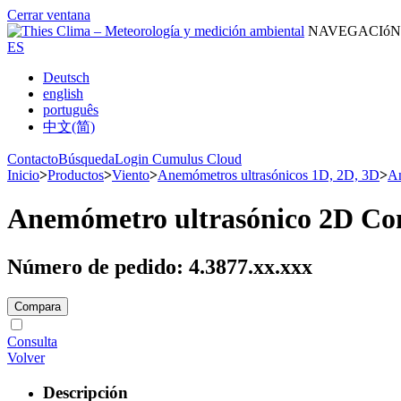
Cerrar ventana
NAVEGACIóN
ES
Deutsch
english
português
中文(简)
Contacto
Búsqueda
Login Cumulus Cloud
Inicio
>
Productos
>
Viento
>
Anemómetros ultrasónicos 1D, 2D, 3D
>
An
Anemómetro ultrasónico 2D C
Número de pedido: 4.3877.xx.xxx
Compara
Consulta
Volver
Descripción