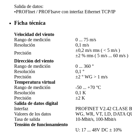
Salida de datos:
•PROFInet /­ PROFIsave con interfaz Ethernet TCP/­IP
Ficha técnica
Velocidad del viento
Rango de medición
0 ... 75 m/­s
Resolución
0,1 m/­s
±0,2 m/­s rms ( < 5 m/­s )
Precisión
±2 % rms ( 5 m/­s ... 60 m/­s )
Dirección del viento
Rango de medición
0 ... 360 °
Resolución
0,1 °
Precisión
±2 ° WG > 1 m/­s
Temperatura virtual
Rango de medición
-50 ... +70 °C
Resolución
0,1 K
Precisión
±2 K
Salida de datos digital
Interfaz
PROFINET V2.42 CLASE B, P
Valores de los datos
WG, WR, VT, LD, DATA Q
Tasa de salida
10-Mbit/­s, 100-Mbit/­s
Tensión de funcionamiento
U: 17 ... 48V DC ± 10%