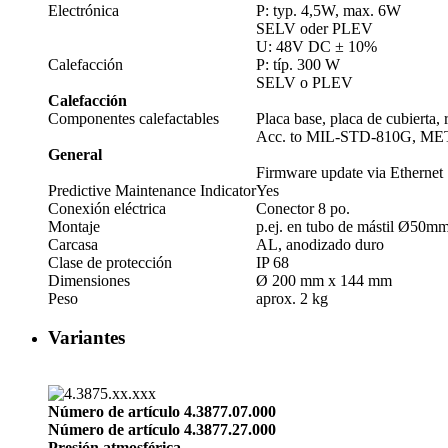
Electrónica
P: typ. 4,5W, max. 6W
SELV oder PLEV
U: 48V DC ± 10%
Calefacción
P: típ. 300 W
SELV o PLEV
Calefacción
Componentes calefactables
Placa base, placa de cubierta, 
Acc. to MIL-STD-810G, MET
General
Firmware update via Ethernet
Predictive Maintenance Indicator
Yes
Conexión eléctrica
Conector 8 po.
Montaje
p.ej. en tubo de mástil Ø50m
Carcasa
AL, anodizado duro
Clase de protección
IP 68
Dimensiones
Ø 200 mm x 144 mm
Peso
aprox. 2 kg
Variantes
Número de artículo 4.3877.07.000
Número de artículo 4.3877.27.000
Presión atmosférica