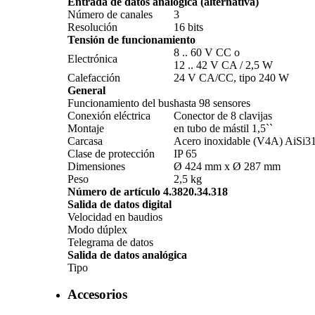
Entrada de datos analógica (alternativa)
Número de canales
3
Resolución
16 bits
Tensión de funcionamiento
8 .. 60 V CC o
Electrónica
12 .. 42 V CA /­ 2,5 W
Calefacción
24 V CA/­CC, tipo 240 W
General
Funcionamiento del bus
hasta 98 sensores
Conexión eléctrica
Conector de 8 clavijas
Montaje
en tubo de mástil 1,5``
Carcasa
Acero inoxidable (V4A) AiSi3
Clase de protección
IP 65
Dimensiones
Ø 424 mm x Ø 287 mm
Peso
2,5 kg
Número de artículo 4.3820.34.318
Salida de datos digital
Velocidad en baudios
Modo dúplex
Telegrama de datos
Salida de datos analógica
Tipo
Accesorios