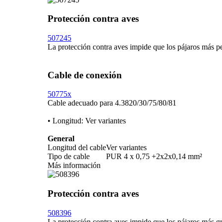
Protección contra aves
507245
La protección contra aves impide que los pájaros más p
Cable de conexión
50775x
Cable adecuado para 4.3820/­30/­75/­80/­81
• Longitud: Ver variantes
General
Longitud del cable
Ver variantes
Tipo de cable
PUR 4 x 0,75 +2x2x0,14 mm²
Más información
Protección contra aves
508396
La protección contra aves impide que los pájaros más gr