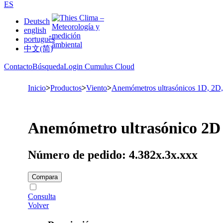
ES
Deutsch
english
português
中文(简)
Contacto
Búsqueda
Login Cumulus Cloud
Inicio
>
Productos
>
Viento
>
Anemómetros ultrasónicos 1D, 2D
Anemómetro ultrasónico 2D
Número de pedido: 4.382x.3x.xxx
Compara
Consulta
Volver