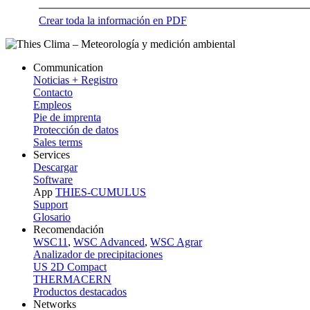
Crear toda la información en PDF
Communication
Noticias + Registro
Contacto
Empleos
Pie de imprenta
Protección de datos
Sales terms
Services
Descargar
Software
App
THIES-CUMULUS
Support
Glosario
Recomendación
WSC11
,
WSC Advanced
,
WSC Agrar
Analizador de precipitaciones
US 2D Compact
THERMACERN
Productos destacados
Networks