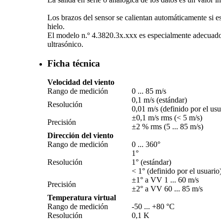
Los brazos del sensor se calientan automáticamente si e
hielo.
El modelo n.º 4.3820.3x.xxx es especialmente adecuado pa
ultrasónico.
Ficha técnica
Velocidad del viento
Rango de medición
0 ... 85 m/­s
0,1 m/­s (estándar)
Resolución
0,01 m/­s (definido por el usu
±0,1 m/­s rms (< 5 m/­s)
Precisión
±2 % rms (5 ... 85 m/­s)
Dirección del viento
Rango de medición
0 ... 360°
1°
Resolución
1° (estándar)
< 1° (definido por el usuario
±1° a VV 1 ... 60 m/­s
Precisión
±2° a VV 60 ... 85 m/­s
Temperatura virtual
Rango de medición
-50 ... +80 °C
Resolución
0,1 K