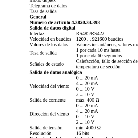
Modo dúplex
Telegrama de datos
Tasa de salida
General
Número de artículo 4.3820.34.398
Salida de datos digital
Interfaz
RS485/­RS422
Velocidad en baudios
1200 ... 921600 baudios
Valores de los datos
Valores instantáneos, valores m
1 por cada 10 ms hasta
Tasa de salida
1 por cada 60 segundos
Calefacción, fallo de sección d
Señales de estado
temperatura de sección
Salida de datos analógica
0 ... 20 mA
4 ... 20 mA
Velocidad del viento
0 ... 10 V
2 ... 10 V
Salida de corriente
máx. 400 Ω
0 ... 20 mA
4 ... 20 mA
Dirección del viento
0 ... 10 V
2 ... 10 V
Salida de tensión
mín. 4000 Ω
Resolución
16 bits