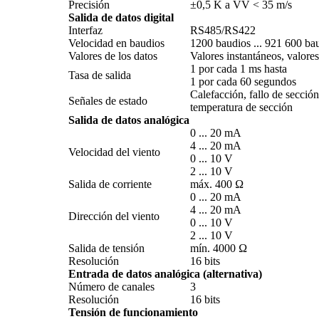
Precisión
±0,5 K a VV < 35 m/­s
Salida de datos digital
Interfaz
RS485/­RS422
Velocidad en baudios
1200 baudios ... 921 600 ba
Valores de los datos
Valores instantáneos, valore
1 por cada 1 ms hasta
Tasa de salida
1 por cada 60 segundos
Calefacción, fallo de secció
Señales de estado
temperatura de sección
Salida de datos analógica
0 ... 20 mA
4 ... 20 mA
Velocidad del viento
0 ... 10 V
2 ... 10 V
Salida de corriente
máx. 400 Ω
0 ... 20 mA
4 ... 20 mA
Dirección del viento
0 ... 10 V
2 ... 10 V
Salida de tensión
mín. 4000 Ω
Resolución
16 bits
Entrada de datos analógica (alternativa)
Número de canales
3
Resolución
16 bits
Tensión de funcionamiento