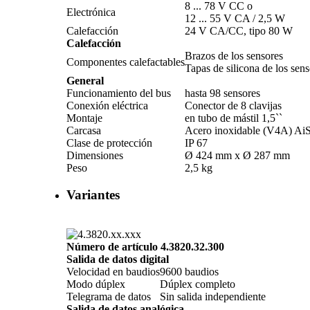
8 ... 78 V CC o
Electrónica
12 ... 55 V CA /­ 2,5 W
Calefacción
24 V CA/­CC, tipo 80 W
Calefacción
Brazos de los sensores
Componentes calefactables
Tapas de silicona de los sens
General
Funcionamiento del bus
hasta 98 sensores
Conexión eléctrica
Conector de 8 clavijas
Montaje
en tubo de mástil 1,5``
Carcasa
Acero inoxidable (V4A) Ai
Clase de protección
IP 67
Dimensiones
Ø 424 mm x Ø 287 mm
Peso
2,5 kg
Variantes
Número de artículo 4.3820.32.300
Salida de datos digital
Velocidad en baudios
9600 baudios
Modo dúplex
Dúplex completo
Telegrama de datos
Sin salida independiente
Salida de datos analógica