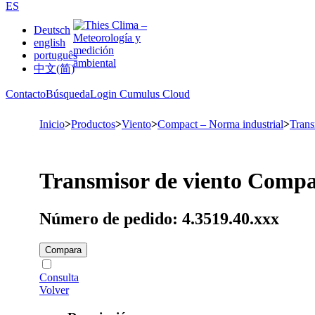
ES
Deutsch
english
português
中文(简)
Contacto
Búsqueda
Login Cumulus Cloud
Inicio
>
Productos
>
Viento
>
Compact – Norma industrial
>
Trans
Transmisor de viento Compa
Número de pedido: 4.3519.40.xxx
Compara
Consulta
Volver