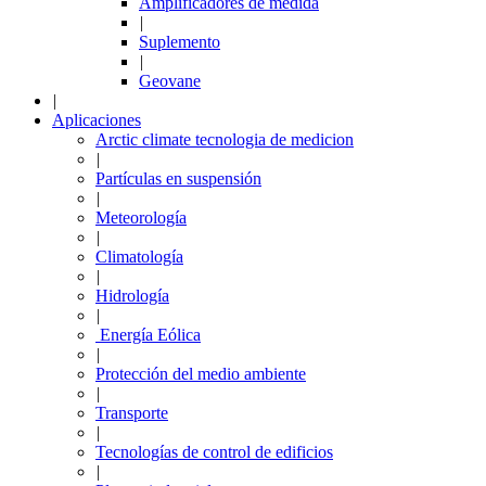
Amplificadores de medida
|
Suplemento
|
Geovane
|
Aplicaciones
Arctic climate tecnologia de medicion
|
Partículas en suspensión
|
Meteorología
|
Climatología
|
Hidrología
|
Energía Eólica
|
Protección del medio ambiente
|
Transporte
|
Tecnologías de control de edificios
|