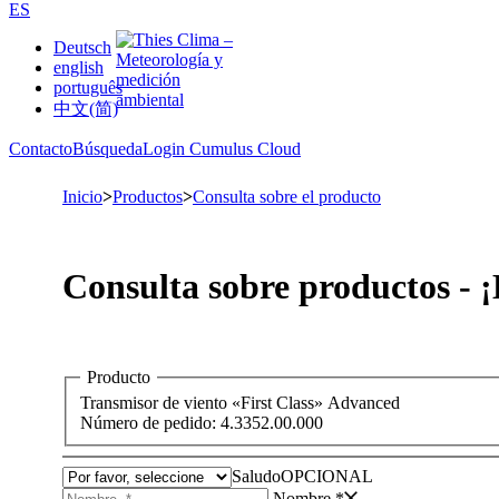
ES
Deutsch
english
português
中文(简)
Contacto
Búsqueda
Login Cumulus Cloud
Inicio
>
Productos
>
Consulta sobre el producto
Consulta sobre productos - 
Producto
Transmisor de viento «First Class» Advanced
Número de pedido: 4.3352.00.000
Saludo
OPCIONAL
Nombre *