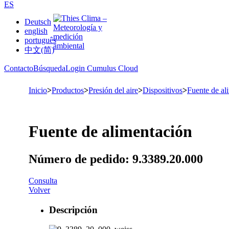
ES
Deutsch
english
português
中文(简)
Contacto
Búsqueda
Login Cumulus Cloud
Inicio
>
Productos
>
Presión del aire
>
Dispositivos
>
Fuente de al
Fuente de alimentación
Número de pedido: 9.3389.20.000
Consulta
Volver
Descripción