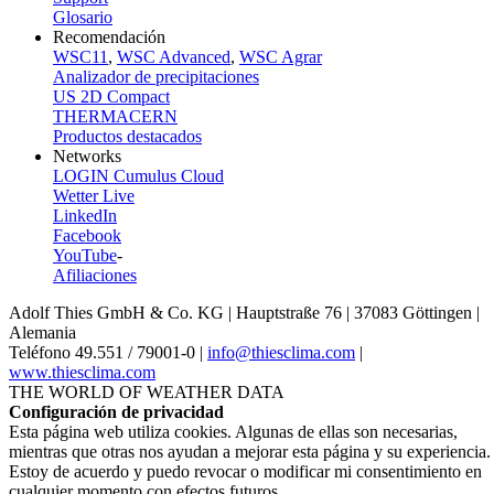
Glosario
Recomendación
WSC11
,
WSC Advanced
,
WSC Agrar
Analizador de precipitaciones
US 2D Compact
THERMACERN
Productos destacados
Networks
LOGIN Cumulus Cloud
Wetter Live
LinkedIn
Facebook
YouTube
-
Afiliaciones
Adolf Thies GmbH & Co. KG | Hauptstraße 76 | 37083 Göttingen |
Alemania
Teléfono 49.551 /­ 79001-0 |
info@thiesclima.com
|
www.thiesclima.com
THE WORLD OF WEATHER DATA
Configuración de privacidad
Esta página web utiliza cookies. Algunas de ellas son necesarias,
mientras que otras nos ayudan a mejorar esta página y su experiencia.
Estoy de acuerdo y puedo revocar o modificar mi consentimiento en
cualquier momento con efectos futuros.