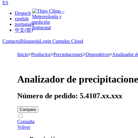
ES
Deutsch
english
português
中文(简)
Contacto
Búsqueda
Login Cumulus Cloud
Inicio
>
Productos
>
Precipitaciones
>
Dispositivos
>
Analizador d
Analizador de precipitacione
Número de pedido: 5.4107.xx.xxx
Compara
Consulta
Volver