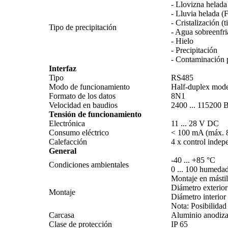
- Llovizna helad
- Lluvia helada 
- Cristalización (t
Tipo de precipitación
- Agua sobreenfr
- Hielo
- Precipitación
- Contaminación 
Interfaz
Tipo
RS485
Modo de funcionamiento
Half-duplex mod
Formato de los datos
8N1
Velocidad en baudios
2400 ... 115200 
Tensión de funcionamiento
Electrónica
11 ... 28 V DC
Consumo eléctrico
< 100 mA (máx. 8
Calefacción
4 x control indep
General
-40 ... +85 °C
Condiciones ambientales
0 ... 100 humedad
Montaje en mástil
Diámetro exterio
Montaje
Diámetro interio
Nota: Posibilidad
Carcasa
Aluminio anodizado
Clase de protección
IP 65