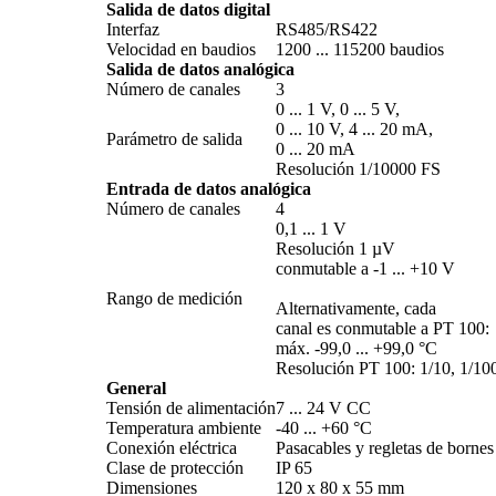
Salida de datos digital
Interfaz
RS485/­RS422
Velocidad en baudios
1200 ... 115200 baudios
Salida de datos analógica
Número de canales
3
0 ... 1 V, 0 ... 5 V,
0 ... 10 V, 4 ... 20 mA,
Parámetro de salida
0 ... 20 mA
Resolución 1/­10000 FS
Entrada de datos analógica
Número de canales
4
0,1 ... 1 V
Resolución 1 µV
conmutable a -1 ... +10 V
Rango de medición
Alternativamente, cada
canal es conmutable a PT 100:
máx. -99,0 ... +99,0 °C
Resolución PT 100: 1/­10, 1/­100
General
Tensión de alimentación
7 ... 24 V CC
Temperatura ambiente
-40 ... +60 °C
Conexión eléctrica
Pasacables y regletas de bornes
Clase de protección
IP 65
Dimensiones
120 x 80 x 55 mm