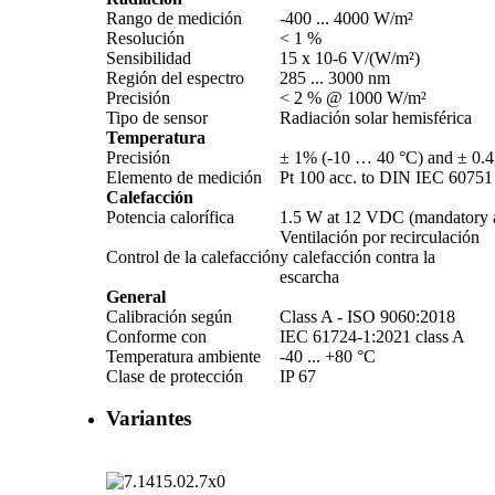
Rango de medición
-400 ... 4000 W/­m²
Resolución
< 1 %
Sensibilidad
15 x 10-6 V/­(W/­m²)
Región del espectro
285 ... 3000 nm
Precisión
< 2 % @ 1000 W/­m²
Tipo de sensor
Radiación solar hemisférica
Temperatura
Precisión
± 1% (-10 … 40 °C) and ± 0.
Elemento de medición
Pt 100 acc. to DIN IEC 60751 1
Calefacción
Potencia calorífica
1.5 W at 12 VDC (mandatory a
Ventilación por recirculación
Control de la calefacción
y calefacción contra la
escarcha
General
Calibración según
Class A - ISO 9060:2018
Conforme con
IEC 61724-1:2021 class A
Temperatura ambiente
-40 ... +80 °C
Clase de protección
IP 67
Variantes