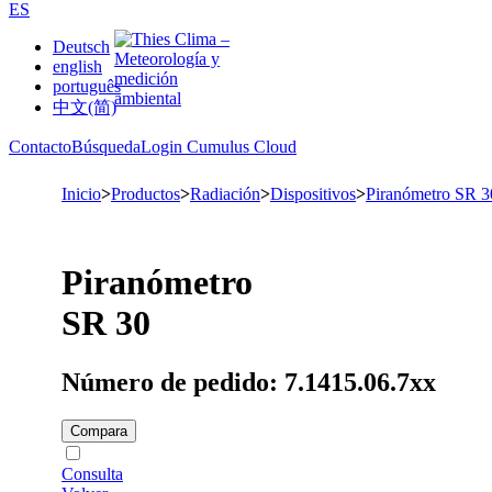
ES
Deutsch
english
português
中文(简)
Contacto
Búsqueda
Login Cumulus Cloud
Inicio
>
Productos
>
Radiación
>
Dispositivos
>
Piranómetro SR 3
Piranómetro
SR 30
Número de pedido: 7.1415.06.7xx
Compara
Consulta