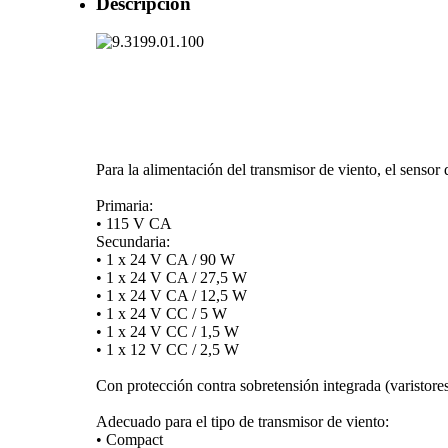
Descripción
Para la alimentación del transmisor de viento, el sensor
Primaria:
• 115 V CA
Secundaria:
• 1 x 24 V CA /­ 90 W
• 1 x 24 V CA /­ 27,5 W
• 1 x 24 V CA /­ 12,5 W
• 1 x 24 V CC /­ 5 W
• 1 x 24 V CC /­ 1,5 W
• 1 x 12 V CC /­ 2,5 W
Con protección contra sobretensión integrada (varistores
Adecuado para el tipo de transmisor de viento:
• Compact