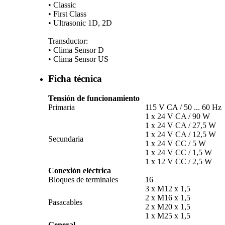
• Classic
• First Class
• Ultrasonic 1D, 2D
Transductor:
• Clima Sensor D
• Clima Sensor US
Ficha técnica
Tensión de funcionamiento
Primaria
115 V CA /­ 50 ... 60 Hz
1 x 24 V CA /­ 90 W
1 x 24 V CA /­ 27,5 W
1 x 24 V CA /­ 12,5 W
Secundaria
1 x 24 V CC /­ 5 W
1 x 24 V CC /­ 1,5 W
1 x 12 V CC /­ 2,5 W
Conexión eléctrica
Bloques de terminales
16
3 x M12 x 1,5
2 x M16 x 1,5
Pasacables
2 x M20 x 1,5
1 x M25 x 1,5
General