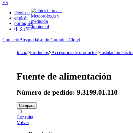
ES
Deutsch
english
português
中文(简)
Contacto
Búsqueda
Login Cumulus Cloud
Inicio
>
Productos
>
Accesorios de productos
>
Instalación eléctr
Fuente de alimentación
Número de pedido: 9.3199.01.110
Compara
Consulta
Volver