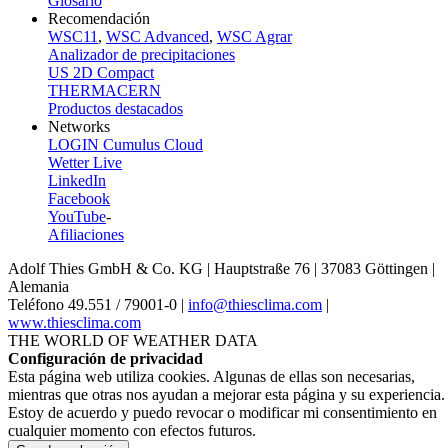
Glosario
Recomendación
WSC11
,
WSC Advanced
,
WSC Agrar
Analizador de precipitaciones
US 2D Compact
THERMACERN
Productos destacados
Networks
LOGIN Cumulus Cloud
Wetter Live
LinkedIn
Facebook
YouTube
-
Afiliaciones
Adolf Thies GmbH & Co. KG | Hauptstraße 76 | 37083 Göttingen |
Alemania
Teléfono 49.551 /­ 79001-0 |
info@thiesclima.com
|
www.thiesclima.com
THE WORLD OF WEATHER DATA
Configuración de privacidad
Esta página web utiliza cookies. Algunas de ellas son necesarias,
mientras que otras nos ayudan a mejorar esta página y su experiencia.
Estoy de acuerdo y puedo revocar o modificar mi consentimiento en
cualquier momento con efectos futuros.