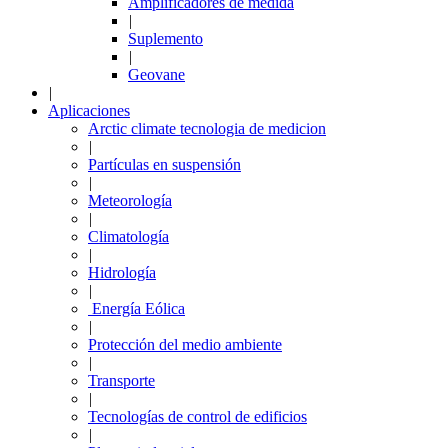
Amplificadores de medida
|
Suplemento
|
Geovane
|
Aplicaciones
Arctic climate tecnologia de medicion
|
Partículas en suspensión
|
Meteorología
|
Climatología
|
Hidrología
|
Energía Eólica
|
Protección del medio ambiente
|
Transporte
|
Tecnologías de control de edificios
|