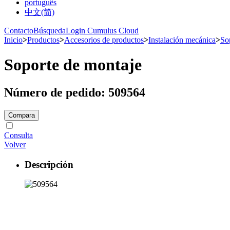
português
中文(简)
Contacto
Búsqueda
Login Cumulus Cloud
Inicio
>
Productos
>
Accesorios de productos
>
Instalación mecánica
>
So
Soporte de montaje
Número de pedido: 509564
Compara
Consulta
Volver
Descripción