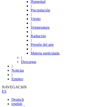
Humedad
|
Precipitación
|
Viento
|
Temperatura
|
Radiación
|
Presión del aire
|
Materia particulada
|
Descargar
|
Noticias
|
Empleo
NAVEGACIóN
ES
Deutsch
english