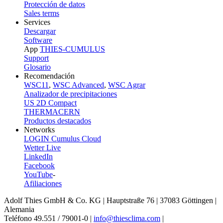
Protección de datos
Sales terms
Services
Descargar
Software
App
THIES-CUMULUS
Support
Glosario
Recomendación
WSC11
,
WSC Advanced
,
WSC Agrar
Analizador de precipitaciones
US 2D Compact
THERMACERN
Productos destacados
Networks
LOGIN Cumulus Cloud
Wetter Live
LinkedIn
Facebook
YouTube
-
Afiliaciones
Adolf Thies GmbH & Co. KG | Hauptstraße 76 | 37083 Göttingen |
Alemania
Teléfono 49.551 /­ 79001-0 |
info@thiesclima.com
|