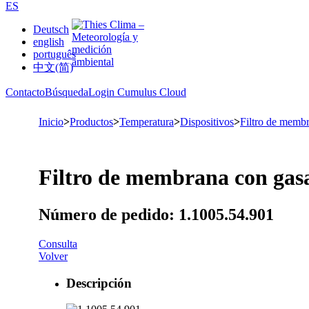
ES
Deutsch
english
português
中文(简)
Contacto
Búsqueda
Login Cumulus Cloud
Inicio
>
Productos
>
Temperatura
>
Dispositivos
>
Filtro de memb
Filtro de membrana con gas
Número de pedido: 1.1005.54.901
Consulta
Volver
Descripción