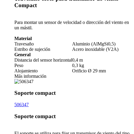
Compact
Para montar un sensor de velocidad o dirección del viento en
un mástil.
Material
Travesaño
Aluminio (AlMgSi0,5)
Estribo de sujeción
Acero inoxidable (V2A)
General
Distancia del sensor horizontal
0,4 m
Peso
0,3 kg
Alojamiento
Orificio Ø 29 mm
Más información
Soporte compact
506347
Soporte compact
El soporte se utiliza para fijar un transmisor de viento del tipo