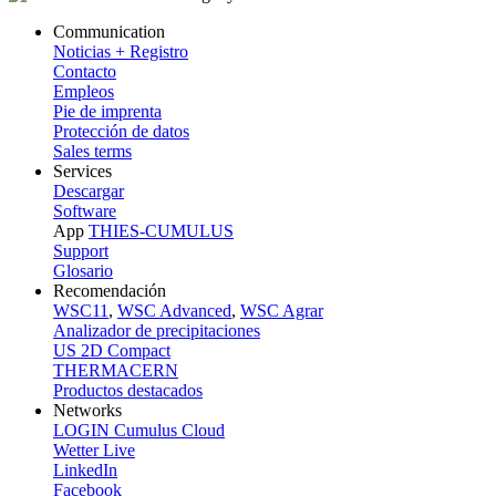
Communication
Noticias + Registro
Contacto
Empleos
Pie de imprenta
Protección de datos
Sales terms
Services
Descargar
Software
App
THIES-CUMULUS
Support
Glosario
Recomendación
WSC11
,
WSC Advanced
,
WSC Agrar
Analizador de precipitaciones
US 2D Compact
THERMACERN
Productos destacados
Networks
LOGIN Cumulus Cloud
Wetter Live
LinkedIn
Facebook