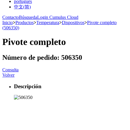
português
中文(简)
Contacto
Búsqueda
Login Cumulus Cloud
Inicio
>
Productos
>
Temperatura
>
Dispositivos
>
Pivote completo
(506350)
Pivote completo
Número de pedido: 506350
Consulta
Volver
Descripción