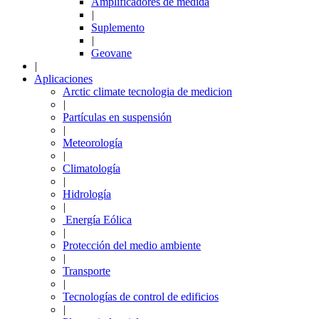
Amplificadores de medida
|
Suplemento
|
Geovane
|
Aplicaciones
Arctic climate tecnologia de medicion
|
Partículas en suspensión
|
Meteorología
|
Climatología
|
Hidrología
|
Energía Eólica
|
Protección del medio ambiente
|
Transporte
|
Tecnologías de control de edificios
|