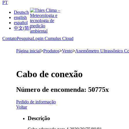
PT
Deutsch
english
español
中文(简)
Contato
Pesquisa
Login Cumulus Cloud
Página inicial
>
Produtos
>
Vento
>
Anemômetro Ultrassônico C
Cabo de conexão
Número de encomenda: 50775x
Pedido de informação
Voltar
Descrição