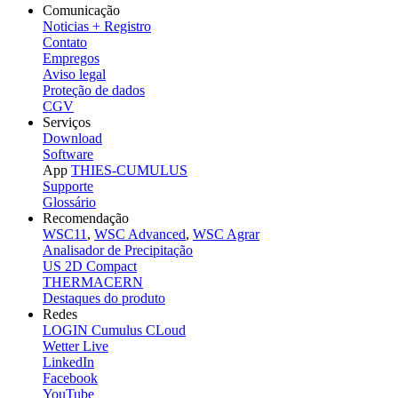
Comunicação
Noticias + Registro
Contato
Empregos
Aviso legal
Proteção de dados
CGV
Serviços
Download
Software
App
THIES-CUMULUS
Supporte
Glossário
Recomendação
WSC11
,
WSC Advanced
,
WSC Agrar
Analisador de Precipitação
US 2D Compact
THERMACERN
Destaques do produto
Redes
LOGIN Cumulus CLoud
Wetter Live
LinkedIn
Facebook
YouTube