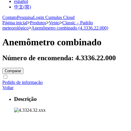
español
中文(简)
Contato
Pesquisa
Login Cumulus Cloud
Página inicial
>
Produtos
>
Vento
>
Classic – Padrão
meteorológico
>
Anemômetro combinado (4.3336.22.000)
Anemômetro combinado
Número de encomenda: 4.3336.22.000
Comparar
Pedido de informação
Voltar
Descrição