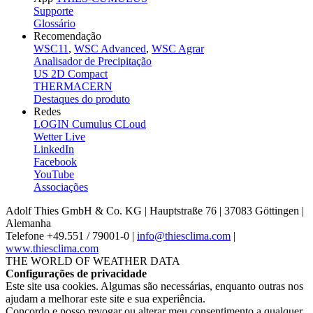
Supporte
Glossário
Recomendação
WSC11
,
WSC Advanced
,
WSC Agrar
Analisador de Precipitação
US 2D Compact
THERMACERN
Destaques do produto
Redes
LOGIN Cumulus CLoud
Wetter Live
LinkedIn
Facebook
YouTube
Associações
Adolf Thies GmbH & Co. KG | Hauptstraße 76 | 37083 Göttingen |
Alemanha
Telefone +49.551 /­ 79001-0 |
info@thiesclima.com
|
www.thiesclima.com
THE WORLD OF WEATHER DATA
Configurações de privacidade
Este site usa cookies. Algumas são necessárias, enquanto outras nos
ajudam a melhorar este site e sua experiência.
Concordo e posso revogar ou alterar meu consentimento a qualquer