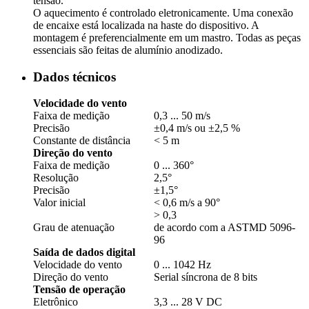
tensão.
O aquecimento é controlado eletronicamente. Uma conexão
de encaixe está localizada na haste do dispositivo. A
montagem é preferencialmente em um mastro. Todas as peças
essenciais são feitas de alumínio anodizado.
Dados técnicos
Velocidade do vento
Faixa de medição
0,3 ... 50 m/­s
Precisão
±0,4 m/­s ou ±2,5 %
Constante de distância
< 5 m
Direção do vento
Faixa de medição
0 ... 360°
Resolução
2,5°
Precisão
±1,5°
Valor inicial
< 0,6 m/­s a 90°
> 0,3
Grau de atenuação
de acordo com a ASTMD 5096-
96
Saída de dados digital
Velocidade do vento
0 ... 1042 Hz
Direção do vento
Serial síncrona de 8 bits
Tensão de operação
Eletrônico
3,3 ... 28 V DC