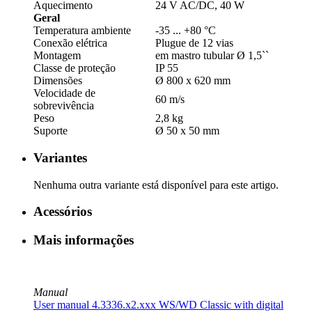
Aquecimento
24 V AC/­DC, 40 W
Geral
Temperatura ambiente
-35 ... +80 °C
Conexão elétrica
Plugue de 12 vias
Montagem
em mastro tubular Ø 1,5``
Classe de proteção
IP 55
Dimensões
Ø 800 x 620 mm
Velocidade de
60 m/­s
sobrevivência
Peso
2,8 kg
Suporte
Ø 50 x 50 mm
Variantes
Nenhuma outra variante está disponível para este artigo.
Acessórios
Mais informações
Manual
User manual 4.3336.x2.xxx WS/­WD Classic with digital