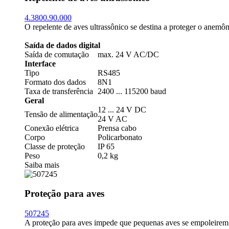
4.3800.90.000
O repelente de aves ultrassônico se destina a proteger o anemô
Saída de dados digital
Saída de comutação
max. 24 V AC/­DC
Interface
Tipo
RS485
Formato dos dados
8N1
Taxa de transferência
2400 ... 115200 baud
Geral
12 ... 24 V DC
Tensão de alimentação
24 V AC
Conexão elétrica
Prensa cabo
Corpo
Policarbonato
Classe de proteção
IP 65
Peso
0,2 kg
Saiba mais
Proteção para aves
507245
A proteção para aves impede que pequenas aves se empoleirem 