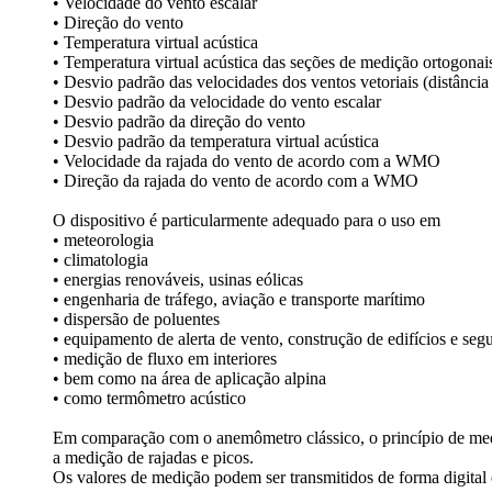
• Velocidade do vento escalar
• Direção do vento
• Temperatura virtual acústica
• Temperatura virtual acústica das seções de medição ortogonai
• Desvio padrão das velocidades dos ventos vetoriais (distância
• Desvio padrão da velocidade do vento escalar
• Desvio padrão da direção do vento
• Desvio padrão da temperatura virtual acústica
• Velocidade da rajada do vento de acordo com a WMO
• Direção da rajada do vento de acordo com a WMO
O dispositivo é particularmente adequado para o uso em
• meteorologia
• climatologia
• energias renováveis, usinas eólicas
• engenharia de tráfego, aviação e transporte marítimo
• dispersão de poluentes
• equipamento de alerta de vento, construção de edifícios e segu
• medição de fluxo em interiores
• bem como na área de aplicação alpina
• como termômetro acústico
Em comparação com o anemômetro clássico, o princípio de medi
a medição de rajadas e picos.
Os valores de medição podem ser transmitidos de forma digital e