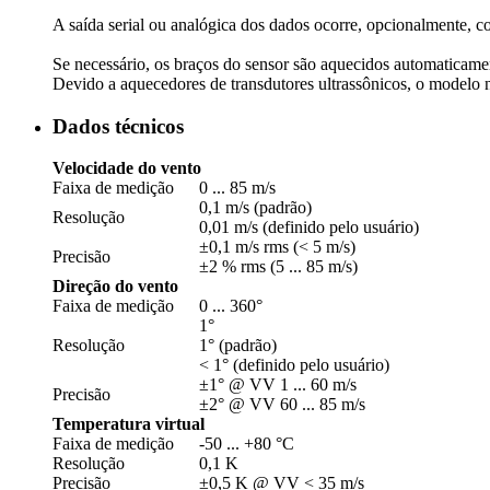
A saída serial ou analógica dos dados ocorre, opcionalmente, 
Se necessário, os braços do sensor são aquecidos automaticamen
Devido a aquecedores de transdutores ultrassônicos, o modelo n
Dados técnicos
Velocidade do vento
Faixa de medição
0 ... 85 m/­s
0,1 m/­s (padrão)
Resolução
0,01 m/­s (definido pelo usuário)
±0,1 m/­s rms (< 5 m/­s)
Precisão
±2 % rms (5 ... 85 m/­s)
Direção do vento
Faixa de medição
0 ... 360°
1°
Resolução
1° (padrão)
< 1° (definido pelo usuário)
±1° @ VV 1 ... 60 m/­s
Precisão
±2° @ VV 60 ... 85 m/­s
Temperatura virtual
Faixa de medição
-50 ... +80 °C
Resolução
0,1 K
Precisão
±0,5 K @ VV < 35 m/­s