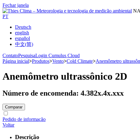
Fechar janela
NA
PT
Deutsch
english
español
中文(简)
Contato
Pesquisa
Login Cumulus Cloud
Página inicial
>
Produtos
>
Vento
>
Cold Climate
>
Anemômetro ultrassôn
Anemômetro ultrassônico 2D
Número de encomenda: 4.382x.4x.xxx
Comparar
Pedido de informação
Voltar
Descrição