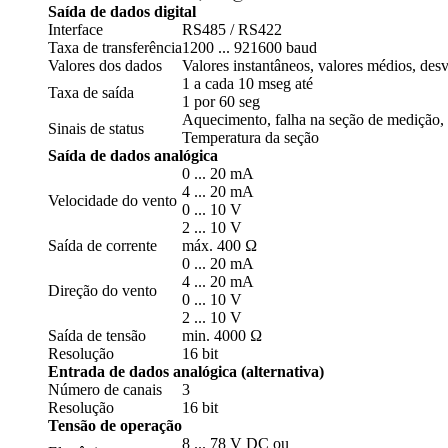
Saída de dados digital
Interface
RS485 /­ RS422
Taxa de transferência
1200 ... 921600 baud
Valores dos dados
Valores instantâneos, valores médios, des
1 a cada 10 mseg até
Taxa de saída
1 por 60 seg
Aquecimento, falha na seção de medição,
Sinais de status
Temperatura da seção
Saída de dados analógica
0 ... 20 mA
4 ... 20 mA
Velocidade do vento
0 ... 10 V
2 ... 10 V
Saída de corrente
máx. 400 Ω
0 ... 20 mA
4 ... 20 mA
Direção do vento
0 ... 10 V
2 ... 10 V
Saída de tensão
min. 4000 Ω
Resolução
16 bit
Entrada de dados analógica (alternativa)
Número de canais
3
Resolução
16 bit
Tensão de operação
8 ... 78 V DC ou