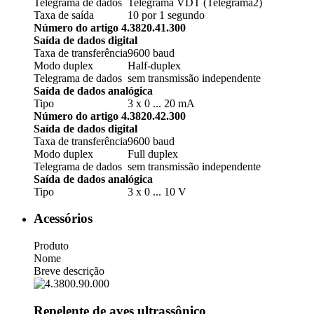
Telegrama de dados
Telegrama VDT (Telegrama2)
Taxa de saída
10 por 1 segundo
Número do artigo 4.3820.41.300
Saída de dados digital
Taxa de transferência
9600 baud
Modo duplex
Half-duplex
Telegrama de dados
sem transmissão independente
Saída de dados analógica
Tipo
3 x 0 ... 20 mA
Número do artigo 4.3820.42.300
Saída de dados digital
Taxa de transferência
9600 baud
Modo duplex
Full duplex
Telegrama de dados
sem transmissão independente
Saída de dados analógica
Tipo
3 x 0 ... 10 V
Acessórios
Produto
Nome
Breve descrição
Repelente de aves ultrassônico