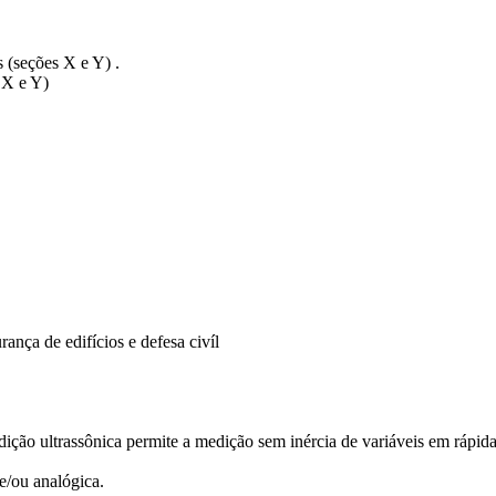
s (seções X e Y) .
 X e Y)
rança de edifícios e defesa civíl
ção ultrassônica permite a medição sem inércia de variáveis em rápid
/­ou analógica.