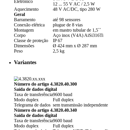
Eletrônico
12 ... 55 V AC /­ 2,5 W
Aquecimento
48 V AC/­DC, tipo 280 W
Geral
Barramento
até 98 sensores
Conexão elétrica
plugue de 8 vias
Montagem
em mastro tubular de 1,5``
Corpo
Aço inox (V4A) AiSi316Ti
Classe de proteção
IP 67
Dimensões
Ø 424 mm x Ø 287 mm
Peso
2,5 kg
Variantes
Número do artigo 4.3820.40.300
Saída de dados digital
Taxa de transferência
9600 baud
Modo duplex
Full duplex
Telegrama de dados
sem transmissão independente
Número do artigo 4.3820.40.340
Saída de dados digital
Taxa de transferência
9600 baud
Modo duplex
Full duplex