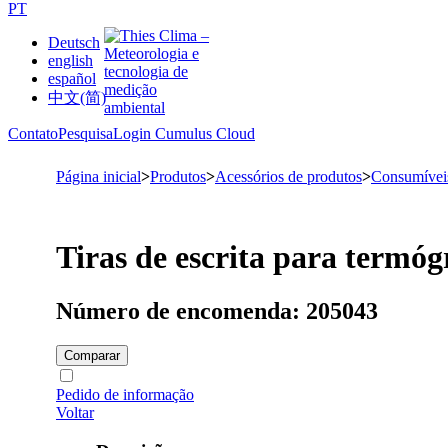
PT
Deutsch
english
español
中文(简)
Contato
Pesquisa
Login Cumulus Cloud
Página inicial
>
Produtos
>
Acessórios de produtos
>
Consumívei
Tiras de escrita para termóg
Número de encomenda: 205043
Comparar
Pedido de informação
Voltar