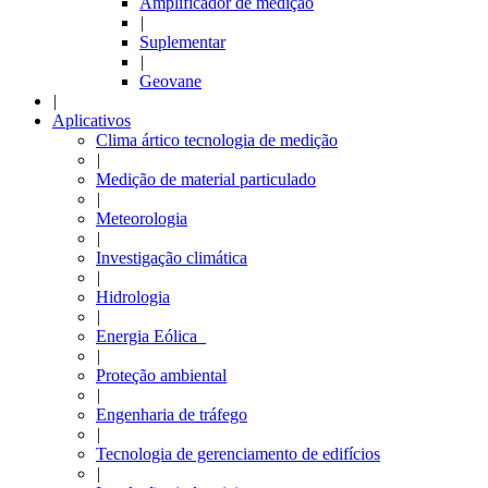
Amplificador de medição
|
Suplementar
|
Geovane
|
Aplicativos
Clima ártico tecnologia de medição
|
Medição de material particulado
|
Meteorologia
|
Investigação climática
|
Hidrologia
|
Energia Eólica
|
Proteção ambiental
|
Engenharia de tráfego
|
Tecnologia de gerenciamento de edifícios
|