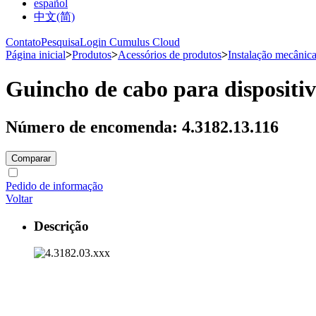
español
中文(简)
Contato
Pesquisa
Login Cumulus Cloud
Página inicial
>
Produtos
>
Acessórios de produtos
>
Instalação mecânic
Guincho de cabo para dispositiv
Número de encomenda: 4.3182.13.116
Comparar
Pedido de informação
Voltar
Descrição