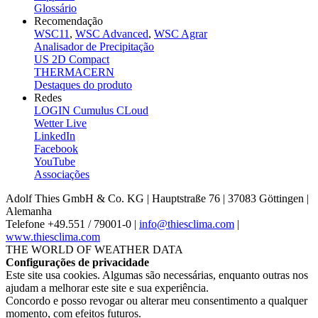
Glossário
Recomendação
WSC11
,
WSC Advanced
,
WSC Agrar
Analisador de Precipitação
US 2D Compact
THERMACERN
Destaques do produto
Redes
LOGIN Cumulus CLoud
Wetter Live
LinkedIn
Facebook
YouTube
Associações
Adolf Thies GmbH & Co. KG | Hauptstraße 76 | 37083 Göttingen |
Alemanha
Telefone +49.551 /­ 79001-0 |
info@thiesclima.com
|
www.thiesclima.com
THE WORLD OF WEATHER DATA
Configurações de privacidade
Este site usa cookies. Algumas são necessárias, enquanto outras nos
ajudam a melhorar este site e sua experiência.
Concordo e posso revogar ou alterar meu consentimento a qualquer
momento, com efeitos futuros.