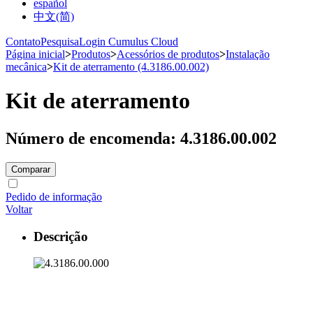
español
中文(简)
Contato
Pesquisa
Login Cumulus Cloud
Página inicial
>
Produtos
>
Acessórios de produtos
>
Instalação
mecânica
>
Kit de aterramento (4.3186.00.002)
Kit de aterramento
Número de encomenda: 4.3186.00.002
Comparar
Pedido de informação
Voltar
Descrição