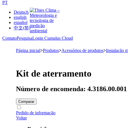
PT
Deutsch
english
español
中文(简)
Contato
Pesquisa
Login Cumulus Cloud
Página inicial
>
Produtos
>
Acessórios de produtos
>
Instalação 
Kit de aterramento
Número de encomenda: 4.3186.00.001
Comparar
Pedido de informação
Voltar