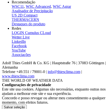
Recomendação
WSC11
,
WSC Advanced
,
WSC Agrar
Analisador de Precipitação
US 2D Compact
THERMACERN
Destaques do produto
Redes
LOGIN Cumulus CLoud
Wetter Live
LinkedIn
Facebook
YouTube
Associações
Adolf Thies GmbH & Co. KG | Hauptstraße 76 | 37083 Göttingen |
Alemanha
Telefone +49.551 /­ 79001-0 |
info@thiesclima.com
|
www.thiesclima.com
THE WORLD OF WEATHER DATA
Configurações de privacidade
Este site usa cookies. Algumas são necessárias, enquanto outras nos
ajudam a melhorar este site e sua experiência.
Concordo e posso revogar ou alterar meu consentimento a qualquer
momento, com efeitos futuros.
Salvar seleção