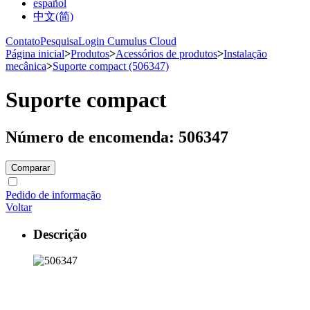
español
中文(简)
Contato
Pesquisa
Login Cumulus Cloud
Página inicial
>
Produtos
>
Acessórios de produtos
>
Instalação
mecânica
>
Suporte compact (506347)
Suporte compact
Número de encomenda: 506347
Comparar
Pedido de informação
Voltar
Descrição