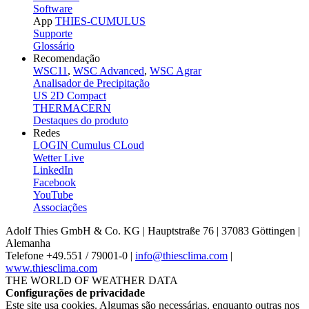
Software
App
THIES-CUMULUS
Supporte
Glossário
Recomendação
WSC11
,
WSC Advanced
,
WSC Agrar
Analisador de Precipitação
US 2D Compact
THERMACERN
Destaques do produto
Redes
LOGIN Cumulus CLoud
Wetter Live
LinkedIn
Facebook
YouTube
Associações
Adolf Thies GmbH & Co. KG | Hauptstraße 76 | 37083 Göttingen |
Alemanha
Telefone +49.551 /­ 79001-0 |
info@thiesclima.com
|
www.thiesclima.com
THE WORLD OF WEATHER DATA
Configurações de privacidade
Este site usa cookies. Algumas são necessárias, enquanto outras nos