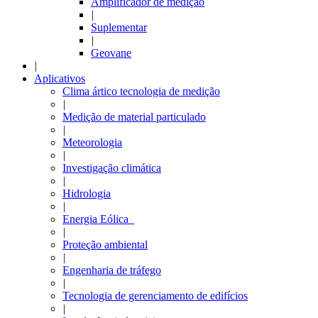
Amplificador de medição
|
Suplementar
|
Geovane
|
Aplicativos
Clima ártico tecnologia de medição
|
Medição de material particulado
|
Meteorologia
|
Investigação climática
|
Hidrologia
|
Energia Eólica
|
Proteção ambiental
|
Engenharia de tráfego
|
Tecnologia de gerenciamento de edifícios
|