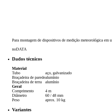
Para montagem de dispositivos de medição meteorológica em um 
noDATA
Dados técnicos
Material
Tubo
aço, galvanizado
Braçadeira de parede
alumínio
Braçadeira de terra
alumínio
Geral
Comprimento
4 m
Diâmetro
60 /­ 48 mm
Peso
aprox. 10 kg
Variantes