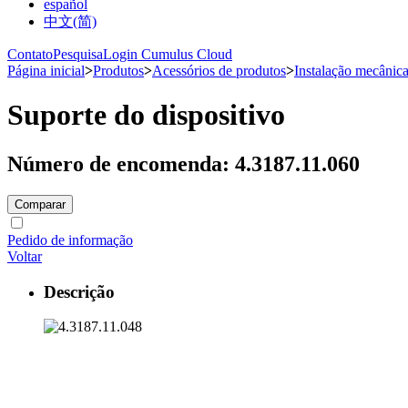
español
中文(简)
Contato
Pesquisa
Login Cumulus Cloud
Página inicial
>
Produtos
>
Acessórios de produtos
>
Instalação mecânic
Suporte do dispositivo
Número de encomenda: 4.3187.11.060
Comparar
Pedido de informação
Voltar
Descrição