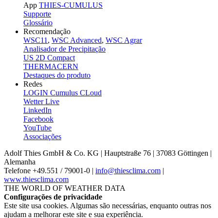
App
THIES-CUMULUS
Supporte
Glossário
Recomendação
WSC11
,
WSC Advanced
,
WSC Agrar
Analisador de Precipitação
US 2D Compact
THERMACERN
Destaques do produto
Redes
LOGIN Cumulus CLoud
Wetter Live
LinkedIn
Facebook
YouTube
Associações
Adolf Thies GmbH & Co. KG | Hauptstraße 76 | 37083 Göttingen |
Alemanha
Telefone +49.551 /­ 79001-0 |
info@thiesclima.com
|
www.thiesclima.com
THE WORLD OF WEATHER DATA
Configurações de privacidade
Este site usa cookies. Algumas são necessárias, enquanto outras nos
ajudam a melhorar este site e sua experiência.