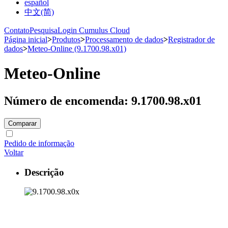
español
中文(简)
Contato
Pesquisa
Login Cumulus Cloud
Página inicial
>
Produtos
>
Processamento de dados
>
Registrador de
dados
>
Meteo-Online (9.1700.98.x01)
Meteo-Online
Número de encomenda: 9.1700.98.x01
Comparar
Pedido de informação
Voltar
Descrição