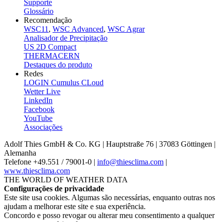
Supporte
Glossário
Recomendação
WSC11
,
WSC Advanced
,
WSC Agrar
Analisador de Precipitação
US 2D Compact
THERMACERN
Destaques do produto
Redes
LOGIN Cumulus CLoud
Wetter Live
LinkedIn
Facebook
YouTube
Associações
Adolf Thies GmbH & Co. KG | Hauptstraße 76 | 37083 Göttingen |
Alemanha
Telefone +49.551 /­ 79001-0 |
info@thiesclima.com
|
www.thiesclima.com
THE WORLD OF WEATHER DATA
Configurações de privacidade
Este site usa cookies. Algumas são necessárias, enquanto outras nos
ajudam a melhorar este site e sua experiência.
Concordo e posso revogar ou alterar meu consentimento a qualquer