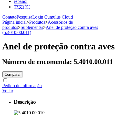
español
中文(简)
Contato
Pesquisa
Login Cumulus Cloud
Página inicial
>
Produtos
>
Acessórios de
produtos
>
Suplementar
>
Anel de proteção contra aves
(5.4010.00.011)
Anel de proteção contra aves
Número de encomenda: 5.4010.00.011
Comparar
Pedido de informação
Voltar
Descrição