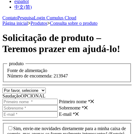
español
中文(简)
Contato
Pesquisa
Login Cumulus Cloud
Página inicial
>
Produtos
>
Consulta sobre o produto
Solicitação de produto –
Teremos prazer em ajudá-lo!
produto
Fonte de alimentação
Número de encomenda: 213947
Saudação
OPCIONAL
Primeiro nome *
Sobrenome *
E-mail *
Sim, envie-me novidades diretamente para a minha caixa de
correio, mas apenas se forem realmente interessantes! (Seguirá