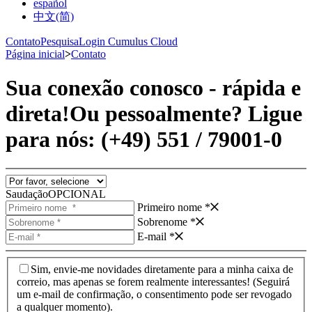
español
中文(简)
Contato
Pesquisa
Login Cumulus Cloud
Página inicial
>
Contato
Sua conexão conosco - rápida e
direta!
Ou pessoalmente? Ligue
para nós: (+49) 551 /­­ 79001-0
Saudação
OPCIONAL
Primeiro nome *
Sobrenome *
E-mail *
Sim, envie-me novidades diretamente para a minha caixa de
correio, mas apenas se forem realmente interessantes! (Seguirá
um e-mail de confirmação, o consentimento pode ser revogado
a qualquer momento).