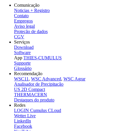
Comunicação
Noticias + Registro
Contato
Empregos
Aviso legal
Proteção de dados
CGV
Serviços
Download
Software
App
THIES-CUMULUS
Supporte
Glossário
Recomendação
WSC11
,
WSC Advanced
,
WSC Agrar
Analisador de Precipitação
US 2D Compact
THERMACERN
Destaques do produto
Redes
LOGIN Cumulus CLoud
Wetter Live
LinkedIn
Facebook