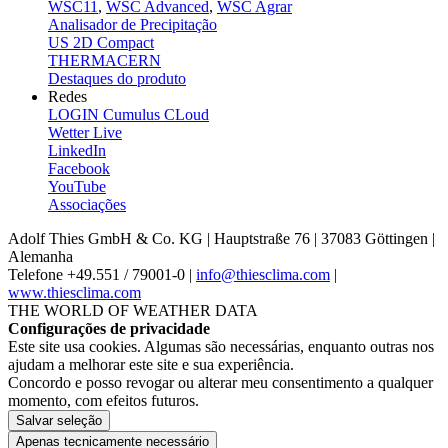
WSC11
,
WSC Advanced
,
WSC Agrar
Analisador de Precipitação
US 2D Compact
THERMACERN
Destaques do produto
Redes
LOGIN Cumulus CLoud
Wetter Live
LinkedIn
Facebook
YouTube
Associações
Adolf Thies GmbH & Co. KG | Hauptstraße 76 | 37083 Göttingen |
Alemanha
Telefone +49.551 /­ 79001-0 |
info@thiesclima.com
|
www.thiesclima.com
THE WORLD OF WEATHER DATA
Configurações de privacidade
Este site usa cookies. Algumas são necessárias, enquanto outras nos
ajudam a melhorar este site e sua experiência.
Concordo e posso revogar ou alterar meu consentimento a qualquer
momento, com efeitos futuros.
Salvar seleção
Apenas tecnicamente necessário