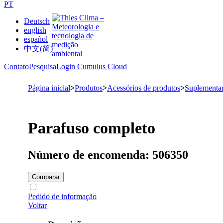
PT
Deutsch
english
español
中文(简)
Contato
Pesquisa
Login Cumulus Cloud
Página inicial
>
Produtos
>
Acessórios de produtos
>
Suplementa
Parafuso completo
Número de encomenda: 506350
Comparar
Pedido de informação
Voltar