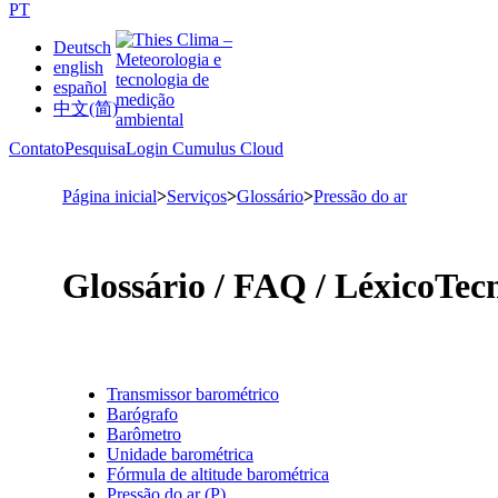
PT
Deutsch
english
español
中文(简)
Contato
Pesquisa
Login Cumulus Cloud
Página inicial
>
Serviços
>
Glossário
>
Pressão do ar
Glossário /­ FAQ /­ Léxico
Tecn
Transmissor barométrico
Barógrafo
Barômetro
Unidade barométrica
Fórmula de altitude barométrica
Pressão do ar (P)