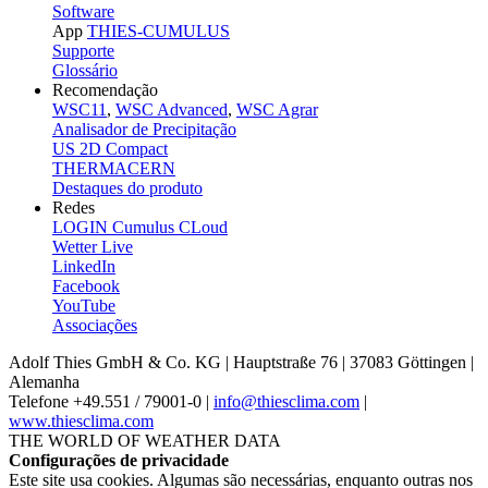
Software
App
THIES-CUMULUS
Supporte
Glossário
Recomendação
WSC11
,
WSC Advanced
,
WSC Agrar
Analisador de Precipitação
US 2D Compact
THERMACERN
Destaques do produto
Redes
LOGIN Cumulus CLoud
Wetter Live
LinkedIn
Facebook
YouTube
Associações
Adolf Thies GmbH & Co. KG | Hauptstraße 76 | 37083 Göttingen |
Alemanha
Telefone +49.551 /­ 79001-0 |
info@thiesclima.com
|
www.thiesclima.com
THE WORLD OF WEATHER DATA
Configurações de privacidade
Este site usa cookies. Algumas são necessárias, enquanto outras nos