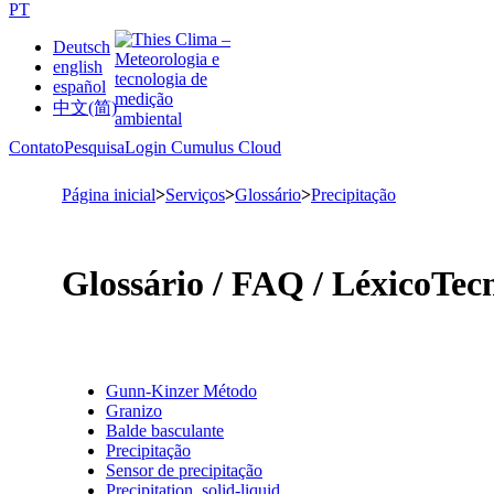
PT
Deutsch
english
español
中文(简)
Contato
Pesquisa
Login Cumulus Cloud
Página inicial
>
Serviços
>
Glossário
>
Precipitação
Glossário /­ FAQ /­ Léxico
Tecn
Gunn-Kinzer Método
Granizo
Balde basculante
Precipitação
Sensor de precipitação
Precipitation, solid-liquid