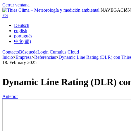
Cerrar ventana
NAVEGACIóN
ES
Deutsch
english
português
中文(简)
Contacto
Búsqueda
Login Cumulus Cloud
Inicio
>
Empresa
>
Referencias
>
Dynamic Line Rating (DLR) con Thies 
18. February 2025
Dynamic Line Rating (DLR) con 
Anterior