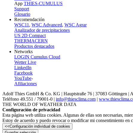
App
THIES-CUMULUS
Support
Glosario
Recomendación
WSC11
,
WSC Advanced
,
WSC Agrar
Analizador de precipitaciones
US 2D Compact
THERMACERN
Productos destacados
Networks
LOGIN Cumulus Cloud
Wetter Live
LinkedIn
Facebook
YouTube
-
Afiliaciones
Adolf Thies GmbH & Co. KG | Hauptstraße 76 | 37083 Göttingen | 
Teléfono 49.551 /­ 79001-0 |
info@thiesclima.com
|
www.thiesclima.
THE WORLD OF WEATHER DATA
Configuración de privacidad
Esta página web utiliza cookies. Algunas de ellas son necesarias, mien
Estoy de acuerdo y puedo revocar o modificar mi consentimiento en c
<<
Configuración individual de cookies
Guardar selección