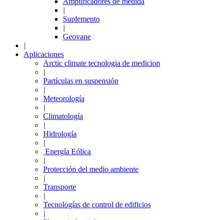
Amplificadores de medida
|
Suplemento
|
Geovane
|
Aplicaciones
Arctic climate tecnologia de medicion
|
Partículas en suspensión
|
Meteorología
|
Climatología
|
Hidrología
|
Energía Eólica
|
Protección del medio ambiente
|
Transporte
|
Tecnologías de control de edificios
|