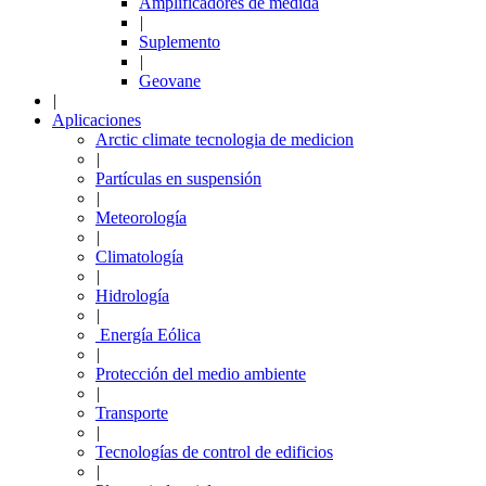
Amplificadores de medida
|
Suplemento
|
Geovane
|
Aplicaciones
Arctic climate tecnologia de medicion
|
Partículas en suspensión
|
Meteorología
|
Climatología
|
Hidrología
|
Energía Eólica
|
Protección del medio ambiente
|
Transporte
|
Tecnologías de control de edificios
|