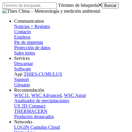
Término de búsqueda
Communication
Noticias + Registro
Contacto
Empleos
Pie de imprenta
Protección de datos
Sales terms
Services
Descargar
Software
App
THIES-CUMULUS
Support
Glosario
Recomendación
WSC11
,
WSC Advanced
,
WSC Agrar
Analizador de precipitaciones
US 2D Compact
THERMACERN
Productos destacados
Networks
LOGIN Cumulus Cloud