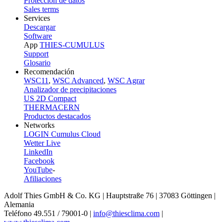
Protección de datos
Sales terms
Services
Descargar
Software
App
THIES-CUMULUS
Support
Glosario
Recomendación
WSC11
,
WSC Advanced
,
WSC Agrar
Analizador de precipitaciones
US 2D Compact
THERMACERN
Productos destacados
Networks
LOGIN Cumulus Cloud
Wetter Live
LinkedIn
Facebook
YouTube
-
Afiliaciones
Adolf Thies GmbH & Co. KG | Hauptstraße 76 | 37083 Göttingen |
Alemania
Teléfono 49.551 /­ 79001-0 |
info@thiesclima.com
|