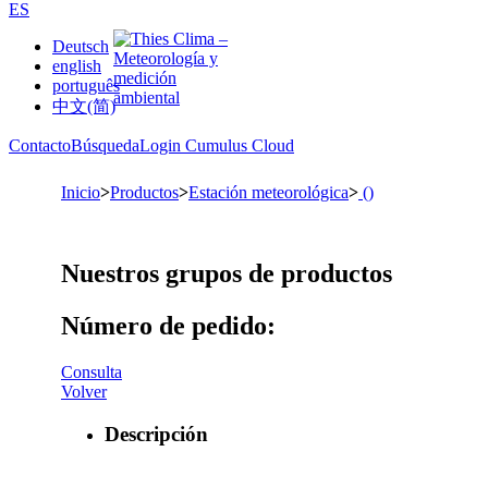
ES
Deutsch
english
português
中文(简)
Contacto
Búsqueda
Login Cumulus Cloud
Inicio
>
Productos
>
Estación meteorológica
>
()
Nuestros grupos de productos
Número de pedido:
Consulta
Volver
Descripción