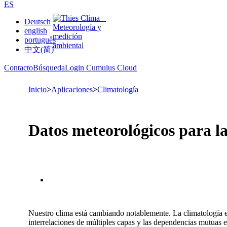
ES
Deutsch
english
português
中文(简)
Contacto
Búsqueda
Login Cumulus Cloud
Inicio
>
Aplicaciones
>
Climatología
Datos meteorológicos para la
Nuestro clima está cambiando notablemente. La climatología es
interrelaciones de múltiples capas y las dependencias mutuas en