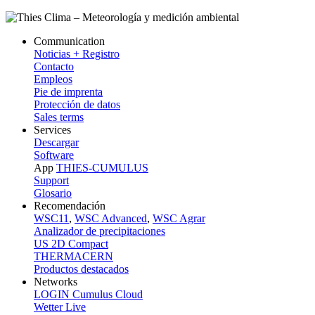
Communication
Noticias + Registro
Contacto
Empleos
Pie de imprenta
Protección de datos
Sales terms
Services
Descargar
Software
App
THIES-CUMULUS
Support
Glosario
Recomendación
WSC11
,
WSC Advanced
,
WSC Agrar
Analizador de precipitaciones
US 2D Compact
THERMACERN
Productos destacados
Networks
LOGIN Cumulus Cloud
Wetter Live