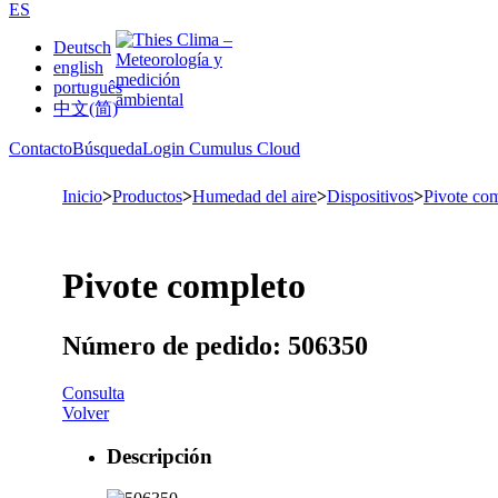
ES
Deutsch
english
português
中文(简)
Contacto
Búsqueda
Login Cumulus Cloud
Inicio
>
Productos
>
Humedad del aire
>
Dispositivos
>
Pivote co
Pivote completo
Número de pedido: 506350
Consulta
Volver
Descripción